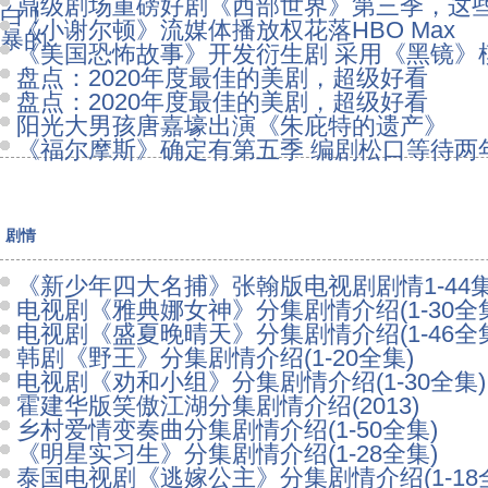
鼎级剧场重磅好剧《西部世界》第三季，这
白！
《小谢尔顿》流媒体播放权花落HBO Max
暴的
《美国恐怖故事》开发衍生剧 采用《黑镜》
盘点：2020年度最佳的美剧，超级好看
盘点：2020年度最佳的美剧，超级好看
阳光大男孩唐嘉壕出演《朱庇特的遗产》
《福尔摩斯》确定有第五季 编剧松口等待两
剧情
《新少年四大名捕》张翰版电视剧剧情1-44
电视剧《雅典娜女神》分集剧情介绍(1-30全
电视剧《盛夏晚晴天》分集剧情介绍(1-46全
韩剧《野王》分集剧情介绍(1-20全集)
电视剧《劝和小组》分集剧情介绍(1-30全集)
霍建华版笑傲江湖分集剧情介绍(2013)
乡村爱情变奏曲分集剧情介绍(1-50全集)
《明星实习生》分集剧情介绍(1-28全集)
泰国电视剧《逃嫁公主》分集剧情介绍(1-18