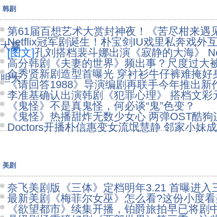
韩剧
第61届百想艺术大赏封神夜！《苦尽柑来遇
Netflix冠军剧诞生！朴宝剑IU戏里私奔戏
大赢
[图文]
孔刘搭档裴斗娜出演《寂静的大海》 Net
高分韩剧《夫妻的世界》频出事？尺度过大被
金秀贤新剧造型首曝光 穿衬衫牛仔裤难掩好
胆大
《请回答1988》导演编剧再联手今年推出新
李准基确认出演韩剧《犯罪心理》 搭档文彩
《鬼怪》不是真鬼怪，何必谈“鬼”色变？
《鬼怪》热播甜炸无数少女心 两弹OST酷狗
Doctors开播朴信惠变女流氓慧静 邻家小妹
美剧
奈飞美剧版《三体》定档明年3.21 首曝进
最新美剧《梅菲尔女巫》怎么看?这份小度看
《欲望都市》续集开播，铂爵旅拍早已将剧