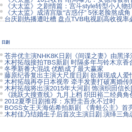
《大太监》之剧情篇：宫斗style转型小人物
《大太监》成清宫版“古惑仔” 5张老脸熬成角
台庆剧热播遭吐槽 盘点TVB电视剧高收视率
日剧
苍井优主演NHK8K日剧《间谍之妻》由黑泽
木村拓哉接拍TBS新剧 时隔多年与铃木京香
冬季新番大混战 优酷成了最大赢家
藤原纪香复出主演大尺度日剧 欲展现成人爱
木村拓哉再夺日本视帝 牵手发妻打破离婚传
木村拓哉将出演2015年大河剧 饰演织田信长[
《跳跃大搜查线》九月上档 织田裕二经典角
2012夏季日剧推荐：东野圭吾永不过时
BOSS女王天海佑希拍新剧 《青蛙公主》首
木村佳乃结婚生子后首次主演日剧 演绎三角