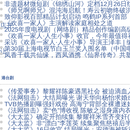
非遗题材微短剧《锦绣山河》定档12月26日
《师兄啊师兄》混沌海启航！寿云初吻终破
致仰影视百部精品计划启动 鸣鹤IP系列首部
《欢喜一家人》主演解读家庭相处之道
店开
2025年度电视剧（网络剧）精品创作编剧
《欢喜一家人·人生小事》收官，今年最值得
采访《欢喜一家人·人生小事》导演王泽丰 |
第30届上海电视节白玉兰奖入围名单（中国
让
凤香千载共仙缘，西凤酒携《仙界传奇》共
港台剧
《传爱事务》黎耀祥陈豪遇黑社会 被迫滴血入
《法网狙击》大结局曝光 谢天华向杨怡求婚成
TVB热播剧曝强奸戏份 高海宁背部全裸遭迷奸
《法网狙击》卖“色”博收视 陈敏之湿身露内衣
《大太监》确定开拍续集 黎耀祥米雪齐变奸(
《大太监》非“漂白”李莲英 续集聚焦慈禧后半
《大太监》16日收官 结局曝光：安德海被斩