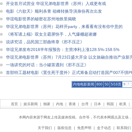
开业首月试营业 华谊兄弟电影世界（苏州）入戏更有戏
电影《六欲天》顺利杀青 祖峰转换导演身份再次出发
华谊电影世界的秘密在苏州地铁里揭晓
华谊兄弟电影世界（苏州）花样开party，来看看有没有你中意的
《将军请上榻》双女主霸屏快手，人气爆棚超谢娜
说讲究话，品民国三部曲终章《邪不压正》
华谊兄弟发布2018半年报预告：主营净利上涨128.5%-158.5%
华谊兄弟电影世界（苏州）7月23日盛大开业 以文旅融合推动产业新
一场讲究的对话：当小罐茶遇到《邪不压正》
首部特工题材电影《置生死于度外》正式筹备启动打造国产007不惧P
内地电影新闻
800
50
5/16页
9
7
首页
|
娱乐新闻
|
独家
|
内地
|
香港
|
台湾
|
日本
|
韩国
|
欧美
|
本网内容来源于网友上传及媒体投稿、合作等，不代表本网观点及立场，
关于我们
|
版权信息
|
免责声明
|
盒子动态
|
联系我们