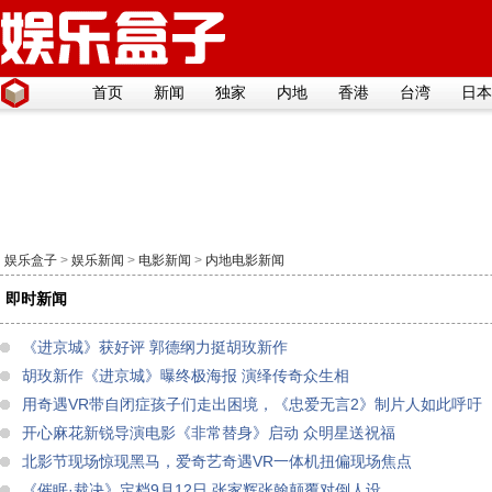
首页
新闻
独家
内地
香港
台湾
日本
娱乐盒子
>
娱乐新闻
>
电影新闻
>
内地电影新闻
即时新闻
《进京城》获好评 郭德纲力挺胡玫新作
胡玫新作《进京城》曝终极海报 演绎传奇众生相
用奇遇VR带自闭症孩子们走出困境，《忠爱无言2》制片人如此呼吁
开心麻花新锐导演电影《非常替身》启动 众明星送祝福
北影节现场惊现黑马，爱奇艺奇遇VR一体机扭偏现场焦点
《催眠·裁决》定档9月12日 张家辉张翰颠覆对倒人设