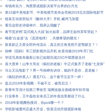
有钱有实力，淘票票成观影决策平台界的白月光
第15届中美电影节、中美电视节发布会亮相2019北京国际电影节
链条互动首部短片《酸掉大牙》开机 臧鸿飞加盟
看完这部史诗级神片，我承认我酸了
春节贺岁档“花式植入大战”如火如荼，品牌主如何异军突起？
喝着“白金道”去《流浪地球》，共燃希望的曙光！
新喜剧之王星女郎外传流出，真正的主角竟然不是鄂婧文？！
徐峥《囧妈》等三部影视作品开机 欢喜传媒2019年开门红
华谊兄弟发布最新公告已如期完成22亿中期票据兑付
喜大普奔！山争大哥在《疯狂的老板》中正式集齐了老板“七龙珠”
马云又玩电影了？男一号徐峥告诉你，疯的不是你，是老板！
《疯狂的外星人》遇见TCL，这个春节注定不一样！
盘点2018年影视圈：不破不立，破而后立！
新青年导演计划第三季收官 瑞网改版全面瞄准年轻市场
行业寒冬，王中磊给全体员工的年底信里都说了什么
2018年影视圈热搜词，你pick哪一个？
华联影城通州店盛大开业，惊喜活动升级观影体验