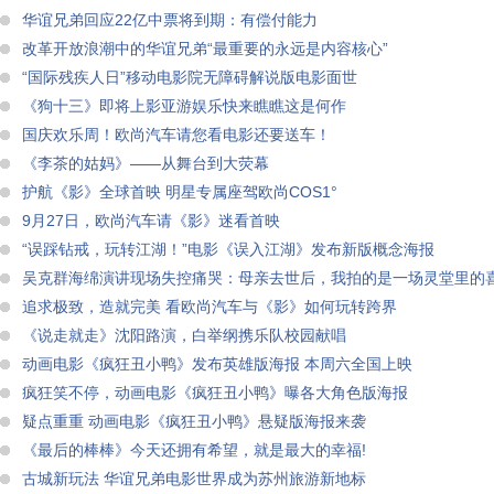
华谊兄弟回应22亿中票将到期：有偿付能力
改革开放浪潮中的华谊兄弟“最重要的永远是内容核心”
“国际残疾人日”移动电影院无障碍解说版电影面世
《狗十三》即将上影亚游娱乐快来瞧瞧这是何作
国庆欢乐周！欧尚汽车请您看电影还要送车！
《李茶的姑妈》——从舞台到大荧幕
护航《影》全球首映 明星专属座驾欧尚COS1°
9月27日，欧尚汽车请《影》迷看首映
“误踩钻戒，玩转江湖！”电影《误入江湖》发布新版概念海报
吴克群海绵演讲现场失控痛哭：母亲去世后，我拍的是一场灵堂里的
追求极致，造就完美 看欧尚汽车与《影》如何玩转跨界
《说走就走》沈阳路演，白举纲携乐队校园献唱
动画电影《疯狂丑小鸭》发布英雄版海报 本周六全国上映
疯狂笑不停，动画电影《疯狂丑小鸭》曝各大角色版海报
疑点重重 动画电影《疯狂丑小鸭》悬疑版海报来袭
《最后的棒棒》今天还拥有希望，就是最大的幸福!
古城新玩法 华谊兄弟电影世界成为苏州旅游新地标