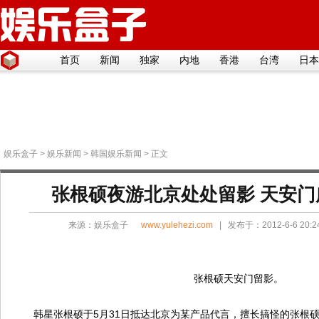
首页
新闻
独家
内地
香港
台湾
日本
娱乐盒子
>
娱乐新闻
>
韩国娱乐新闻
> 正文
张根硕夜游北京处处留影 天安门
来源：
娱乐盒子
www.yulehezi.com
| 发布于：2012-6-6 20:
张根硕天安门留影。
韩星张根硕于5月31日抵达北京为某产品代言，擅长搞怪的张根硕