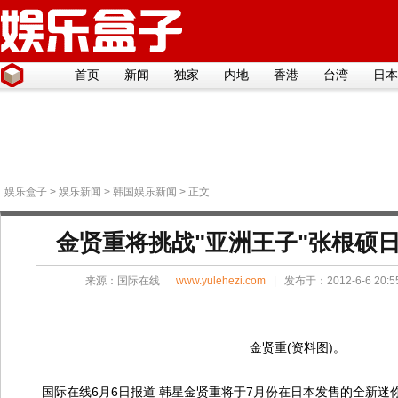
首页
新闻
独家
内地
香港
台湾
日本
娱乐盒子
>
娱乐新闻
>
韩国娱乐新闻
> 正文
金贤重将挑战"亚洲王子"张根硕
来源：
国际在线
www.yulehezi.com
| 发布于：2012-6-6 20:
金贤重(资料图)。
国际在线6月6日报道 韩星金贤重将于7月份在日本发售的全新迷你