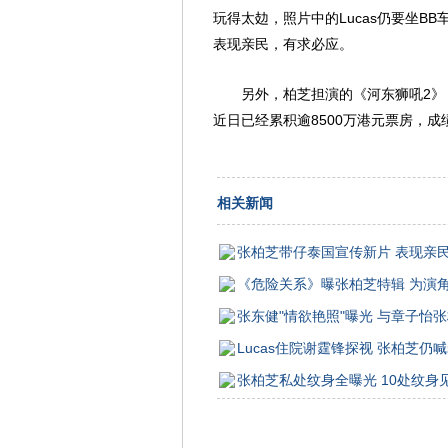
玩得太攰，照片中的Lucas仍要坐
表现亲民，有求必应。
另外，柏芝担演的《河东狮吼2
近日已经累积逾8500万港元票房，成
相关新闻
张柏芝带仔泰国宣传新片 表现亲
《危险关系》曝张柏芝特辑 为演
张东健"情欲艳照"曝光 与章子怡
Lucas住院谢霆锋探视 张柏芝仍
张柏芝私处纹身全曝光 10处纹身