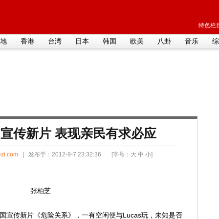
特色栏目
地
香港
台湾
日本
韩国
欧美
八卦
音乐
综
宣传新片 表现亲民有求必应
zi.com
| 发布于：2012-9-7 23:32:36 [字号：
大
中
小
]
张柏芝
泰国宣传新片《危险关系》，一有空闲便与Lucas玩，未知是否