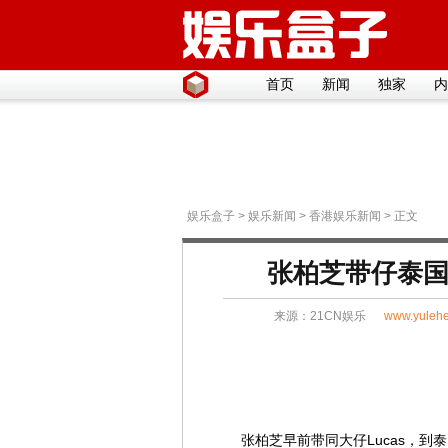
首页
新闻
独家
内
娱乐盒子
>
娱乐新闻
>
香港娱乐新闻
> 正文
张柏芝带仔泰国
来源：
21CN娱乐
www.yulehe
张柏芝早前带同大仔Lucas，到