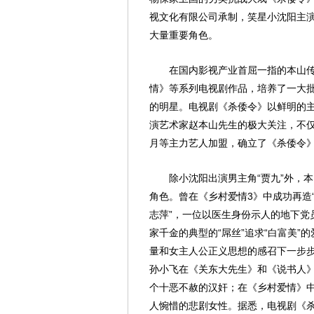
视文化有限公司承制，笑星小沈阳主演
大量重要角色。
在国内影视产业首屈一指的本山
情》等系列电视剧作品，培养了一大
的明星。电视剧《杀倭令》以鲜明的
演艺术家赵本山先生的极大关注，不仅
月等主力艺人加盟，确立了《杀倭令》
除小沈阳出演男主角“贾九”外，
角色。曾在《乡村爱情3》中成功再造
志萍”，一位以医生身份示人的地下党
家千金的典型的“屌丝”追求“白富美
量和女主人公正义思想的感召下一步步
孙小飞在《关东大先生》和《说书人
个十恶不赦的汉奸；在《乡村爱情》
人惋惜的悲剧女性。据悉，电视剧《