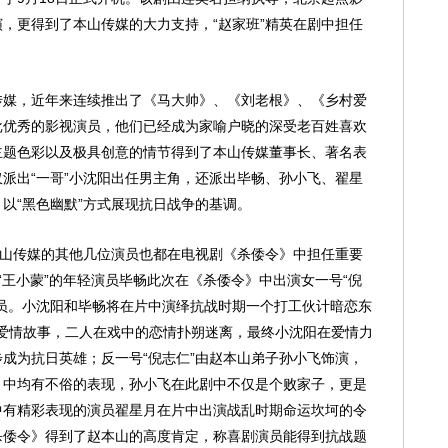
，更得到了本山传媒的大力支持，“赵家班”精英在剧中担任
传媒，近年来连续推出了《马大帅》、《刘老根》、《乡村爱
批优秀的影视演员，他们已经成为家喻户晓的深受老百姓喜欢
主题色彩以及极具创意的情节得到了本山传媒董事长、著名表
派出“一哥”小沈阳出任男主角，还派出毕畅、孙小飞、翟星
以“黑色幽默”方式展现抗日战争的基调。
本山传媒的其他几位演员也都在电视剧《杀倭令》中担任重要
“王小蒙”的年轻演员毕畅此次在《杀倭令》中出演女一号“倪
员。小沈阳和毕畅将在片中演绎抗战时期一个打工伙计暗恋东
”的爱情故事，二人在戏中的恋情扑朔迷离，最终小沈阳在爱情力
成为抗日英雄；反一号“倪志仁”由赵本山弟子孙小飞饰演，
》中均有不俗的表现，孙小飞在此剧中不仅是个败家子，更是
中有精彩表现的演员翟星月在片中出演战乱时期命运坎坷的令
杀倭令》得到了赵本山的高度肯定，称喜剧演员能得到抗战题