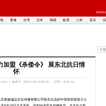
特色栏目
地
香港
台湾
日本
韩国
欧美
八卦
音乐
综
力加盟《杀倭令》 展东北抗日情
怀
i.com
| 发布于：2012-9-21 21:51:31 [字号：
大
中
小
]
北京新媒诚品文化传播有限公司联合出品的中国首部描述小人
于9月18日正式开机。该剧由连奕名担纲执导，北京起点影