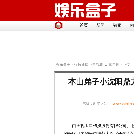
首页
新闻
独家
内
娱乐盒子
>
娱乐新闻
>
电视剧
→
国产剧
> 正文
本山弟子小沈阳鼎
来源：
新华娱乐
www.yulehez
由天视卫星传媒股份有限公司、
物保家卫国的另类抗战大戏《杀倭令》