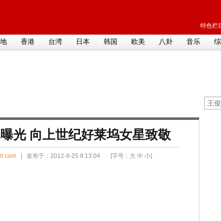
特色栏目
地
香港
台湾
日本
韩国
欧美
八卦
音乐
综
曝光 向上世纪好莱坞女星致敬
zi.com
| 发布于：2012-9-25 9:13:04 [字号：
大
中
小
]