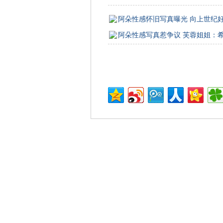
阿朵性感怀旧写真曝光 向上世纪
阿朵性感写真惹争议 芙蓉姐姐：