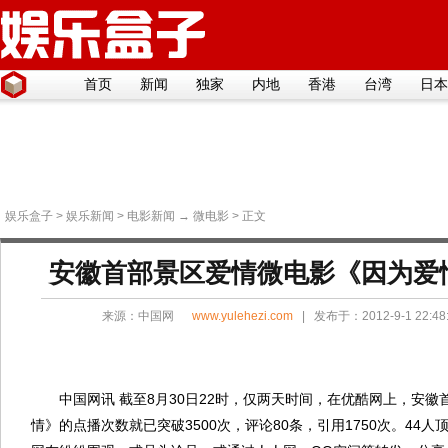
首页
新闻
独家
内地
香港
台湾
日本
娱乐盒子
>
娱乐新闻
>
电影新闻
→
微电影
> 正文
安徽首部景区爱情微电影《因为爱
来源：
中国网
www.yulehezi.com
| 发布于：2012-9-1 22:
中国网讯 截至8月30日22时，仅两天时间，在优酷网上，安
情》的点播次数就已突破3500次，评论80条，引用1750次。44人顶