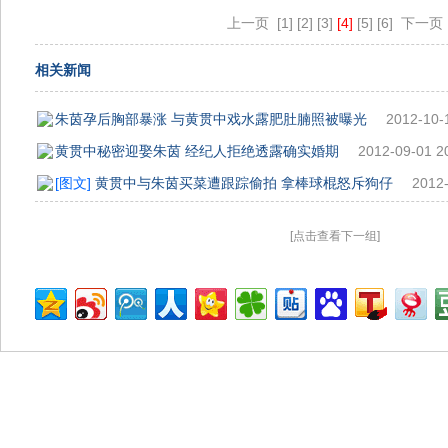
上一页
[1]
[2]
[3]
[4]
[5]
[6]
下一页
相关新闻
朱茵孕后胸部暴涨 与黄贯中戏水露肥肚腩照被曝光
2012-10-
黄贯中秘密迎娶朱茵 经纪人拒绝透露确实婚期
2012-09-01 2
[图文]
黄贯中与朱茵买菜遭跟踪偷拍 拿棒球棍怒斥狗仔
2012-
[点击查看下一组]