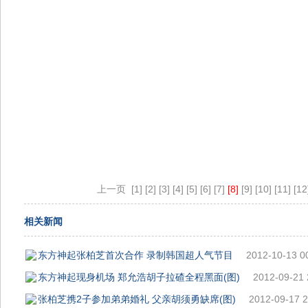
上一页
[1]
[2]
[3]
[4]
[5]
[6]
[7]
[8]
[9]
[10]
[11]
[12
相关新闻
东方神起张柏芝首次合作 录制韩国超人气节目
2012-10-13 0
东方神起现身机场 郑允浩胡子拉碴全程黑面(图)
2012-09-21 
张柏芝携2子参加弟弟婚礼 父亲胡须勇缺席(图)
2012-09-17 2