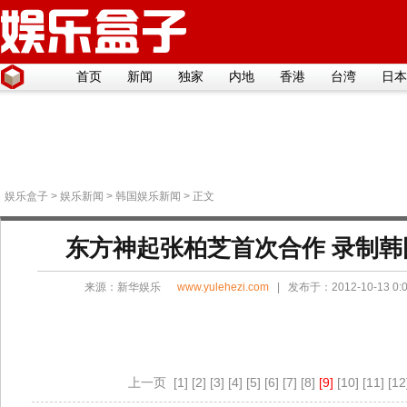
首页
新闻
独家
内地
香港
台湾
日本
娱乐盒子
>
娱乐新闻
>
韩国娱乐新闻
> 正文
东方神起张柏芝首次合作 录制韩
来源：
新华娱乐
www.yulehezi.com
| 发布于：2012-10-13 0
上一页
[1]
[2]
[3]
[4]
[5]
[6]
[7]
[8]
[9]
[10]
[11]
[12