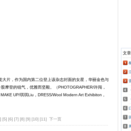
摄视觉大片，作为国内第二位登上该杂志封面的女星，华丽金色与
摩登的锐气，优雅而坚毅。（PHOTOGRAPHER/许闯，
AKE UP/琪琪Liu，DRESS/Wool Modern Art Exhibiton，
]
[5]
[6]
[7]
[8]
[9]
[10]
[11]
下一页