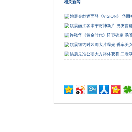
相关新闻
姚晨金纱遮面登《VISION》 华
姚晨丽江客串宁财神新片 男友曹郁
许鞍华《黄金时代》阵容确定 汤
姚晨纽约时装周大片曝光 香车美
姚晨见准公婆大方得体获赞 二老满