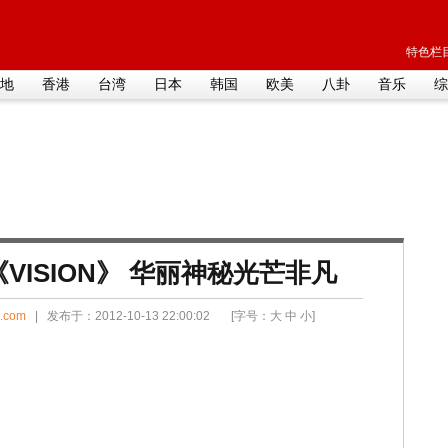
特色栏目
地
香港
台湾
日本
韩国
欧美
八卦
音乐
综
VISION》 华丽神秘光芒非凡
i.com
| 发布于：2012-10-13 22:00:02 [字号：
大
中
小
]