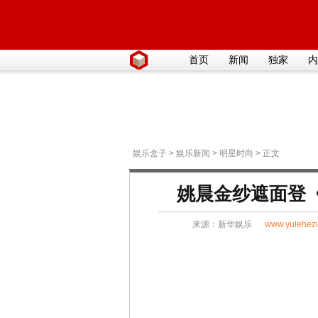
首页
新闻
独家
内
娱乐盒子
>
娱乐新闻
>
明星时尚
> 正文
姚晨金纱遮面登《
来源：
新华娱乐
www.yulehez