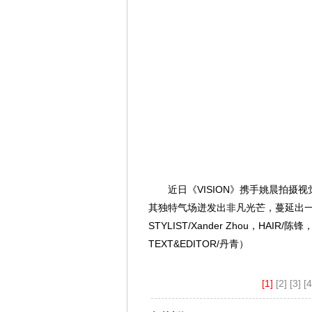
近日《VISION》携手姚晨拍
其独特气场迸发出非凡光芒，蔓延出一股
STYLIST/Xander Zhou，HAIR/陈锋，M
TEXT&EDITOR/丹青）
[1]
[2]
[3]
[4