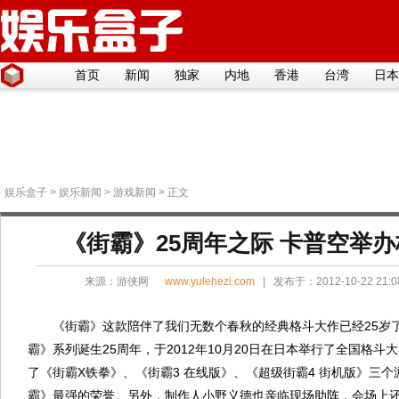
首页
新闻
独家
内地
香港
台湾
日本
娱乐盒子
>
娱乐新闻
>
游戏新闻
> 正文
《街霸》25周年之际 卡普空举
来源：
游侠网
www.yulehezi.com
| 发布于：2012-10-22 21
《街霸》这款陪伴了我们无数个春秋的经典格斗大作已经25岁
霸》系列诞生25周年，于2012年10月20日在日本举行了全国格斗
了《街霸X铁拳》、《街霸3 在线版》、《超级街霸4 街机版》三
霸》最强的荣誉。另外，制作人小野义德也亲临现场助阵，会场上还有