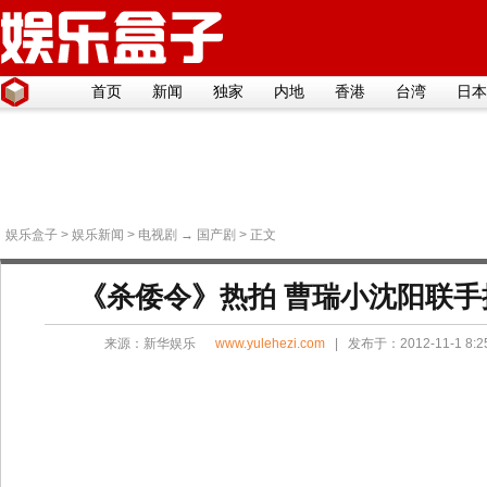
首页
新闻
独家
内地
香港
台湾
日本
娱乐盒子
>
娱乐新闻
>
电视剧
→
国产剧
> 正文
《杀倭令》热拍 曹瑞小沈阳联手
来源：
新华娱乐
www.yulehezi.com
| 发布于：2012-11-1 8: