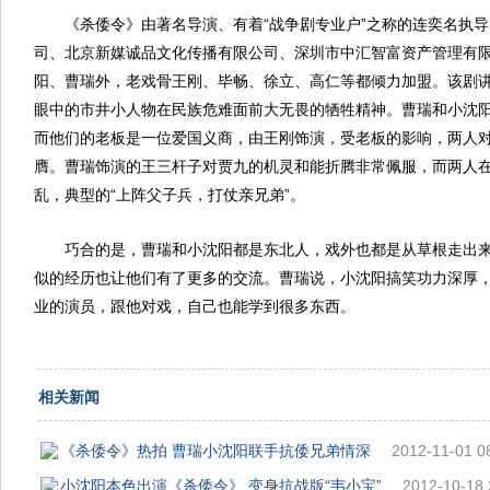
《杀倭令》由著名导演、有着“战争剧专业户”之称的连奕名执
司、北京新媒诚品文化传播有限公司、深圳市中汇智富资产管理有
阳、曹瑞外，老戏骨王刚、毕畅、徐立、高仁等都倾力加盟。该剧
眼中的市井小人物在民族危难面前大无畏的牺牲精神。曹瑞和小沈
而他们的老板是一位爱国义商，由王刚饰演，受老板的影响，两人
膺。曹瑞饰演的王三杆子对贾九的机灵和能折腾非常佩服，而两人
乱，典型的“上阵父子兵，打仗亲兄弟”。
巧合的是，曹瑞和小沈阳都是东北人，戏外也都是从草根走出
似的经历也让他们有了更多的交流。曹瑞说，小沈阳搞笑功力深厚
业的演员，跟他对戏，自己也能学到很多东西。
相关新闻
《杀倭令》热拍 曹瑞小沈阳联手抗倭兄弟情深
2012-11-01 0
小沈阳本色出演《杀倭令》 变身抗战版“韦小宝”
2012-10-18 