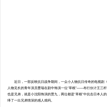
近日，一部反映抗日战争期间，一众小人物抗日传奇的电视剧
人物见长的青年演员曹瑞在剧中饰演一位“草根”——布行伙计王三杆
也是兄弟，就是小沈阳饰演的贾九，两位都是“草根”中抗击日本人
绎了一出兄弟情深的感人戏码。