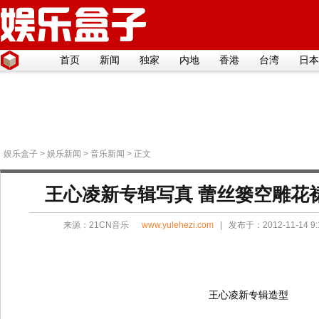
首页
新闻
独家
内地
香港
台湾
日本
娱乐盒子
>
娱乐新闻
>
音乐新闻
> 正文
王心凌新专辑写真 蕾丝篓空雕花裙
来源：
21CN音乐
www.yulehezi.com
| 发布于：2012-11-14 9
王心凌新专辑造型