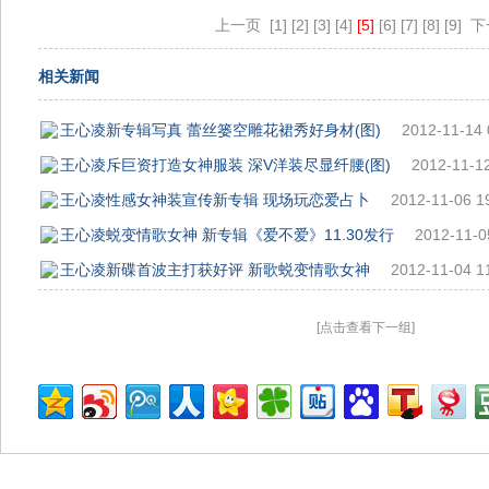
上一页
[1]
[2]
[3]
[4]
[5]
[6]
[7]
[8]
[9]
下
相关新闻
王心凌新专辑写真 蕾丝篓空雕花裙秀好身材(图)
2012-11-14 
王心凌斥巨资打造女神服装 深V洋装尽显纤腰(图)
2012-11-12
王心凌性感女神装宣传新专辑 现场玩恋爱占卜
2012-11-06 1
王心凌蜕变情歌女神 新专辑《爱不爱》11.30发行
2012-11-0
王心凌新碟首波主打获好评 新歌蜕变情歌女神
2012-11-04 1
[点击查看下一组]