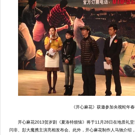
《开心麻花》获邀参加央视蛇年春
开心麻花2013贺岁剧《夏洛特烦恼》将于11月28日在地质礼堂
闫非、彭大魔携主演亮相发布会。此外，开心麻花制作人马驰介绍