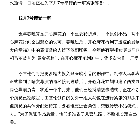
式邀请，目前正在为下月7号举行的一审紧张筹备中。
12月7号接受一审
兔年春晚算是开心麻花的一个重要转折点。一个原创小品，两
心麻花得到全国观众的认可。春晚过后，开心麻花得到了迅速的发
天的幸福》中的表演曾给人留下深刻印象，今年他有望和女演员马
和马丽被誉为“黄金搭档”，在开心麻花系列剧中，曾多次合作，广
今年他们将把更多精力投入到春晚小品的创作中。制作人马驰表
正式接到了哈文导演的邀约接到邀请后，开心麻花立刻组建了两支
两位导演负责，将近一个半月来，他们已经捋清故事结构，正在不
个演员已经敲定，由艾伦领衔的另外一组人马也在进行紧张的排练中
但演员的具体分配还待定，要看谁更适合角色，突破传统小品模式
向。”为了保证作品质量，他们多准备了几套思路，不断地否定自己
卷。