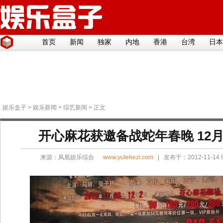
首页
新闻
独家
内地
香港
台湾
日本
娱乐盒子
>
娱乐新闻
>
综艺新闻
> 正文
开心麻花获邀备战蛇年春晚 12
来源：
凤凰娱乐综合
www.yulehezi.com
| 发布于：2012-11-14 