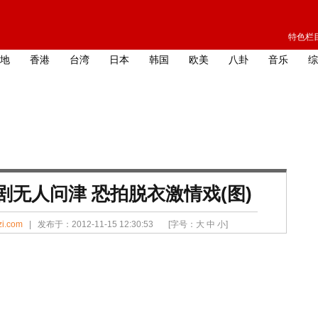
特色栏目
地
香港
台湾
日本
韩国
欧美
八卦
音乐
综
无人问津 恐拍脱衣激情戏(图)
zi.com
| 发布于：2012-11-15 12:30:53 [字号：
大
中
小
]