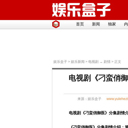
首页
新闻
独家
内
娱乐盒子
>
娱乐新闻
>
电视剧
→
剧情
> 正文
电视剧《刁蛮俏御医
来源：
娱乐盒子
www.yulehez
电视剧《刁蛮俏御医》分集剧情介绍(
《刁蛮俏御医》分集剧情介绍：第