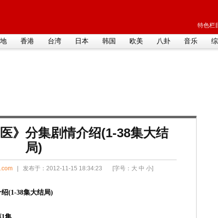
特色栏目
地
香港
台湾
日本
韩国
欧美
八卦
音乐
综
》分集剧情介绍(1-38集大结
局)
i.com
| 发布于：2012-11-15 18:34:23 [字号：
大
中
小
]
1-38集大结局)
1集