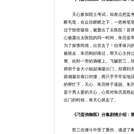
天心参加院士考试，却差点把监
断毛笔，在众目睽睽之下，一把将笔
过于惊世骇俗，被轰出了太医院！首
心被轰出太医院的同一时间，朱历皇
为了探查民情，出宫去了！但李保川
被抓走，朱历刚好路过，帮天心主持
窜。此时一旁的酒楼上。飞贼哲三，
师府千金大小姐赵湘凝出门，却遇到
跟湘凝在巷口对撞，两只手手牢实地
的帮忙下，天心、朱历终于逃脱。朱
是个男人婆的天心，心里对朱历居然
出门的时候，将天心抓走了。
《刁蛮俏御医》分集剧情介绍：第
哲三在缠斗中受了重伤，逃进了