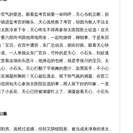
考官气的窒息。眼看监考官就要一命呜呼，天心当机立断，折
管插进监考官的喉头…天心虽然救了考官，却因为救人手法太
席太医冷泉下令，天心终生不得再参加太医院医士征选！在天
帝要六部尚书跟他席地而坐，一起吃烧饼，聊朝事。于是朱历
的「宝贝」在宫中遭窃，东厂总动员，锁街封路。眼看天心快
公道。一人单挑众东厂官兵，可怜的是天心、小石头，到处逃
欣赏着这场街头恶斗，他身边的包袱，就是李保川的宝贝。太
天心、小石头。天心打翻了字画摊的墨汁，染黑双手，不小心
压在湘凝的胸前！天心趁乱逃走、留下快气疯的湘凝。在哲三
历也得知天心参加太医院征选的事，两人留下好的印象，一直
起了小反应。天心已经被湘凝盯上了。湘凝趁着天心、小石头
2集
阉割房。虽然过追捕，但却又阴错阳差、被当成未净身的准太