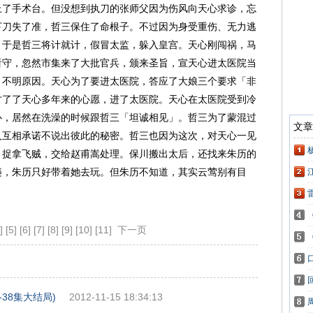
上了手术台。但没想到执刀的张师父因为伤风向天心求诊，忘
下刀失了准，哲三保住了命根子。不过因为身受重伤、无力逃
，于是哲三将计就计，假冒太监，躲入皇宫。天心刚闯祸，马
看守，忽然市集来了大批官兵，颁来圣旨，宣天心进太医院当
、不明原因。天心为了要进太医院，答应了大娘三个要求「非
才了了天心多年来的心愿，进了太医院。天心在太医院受到冷
心，居然在洗澡的时候跟哲三「坦诚相见」。哲三为了蒙混过
人互相承诺不说出彼此的秘密。哲三也因为这次，对天心一见
，捉拿飞贼，交给赵甫嵩处理。保川搬出太后，还找来朱历的
违，朱历只好带着她去玩。但朱历不知道，其实云莺别有目
]
[5]
[6]
[7]
[8]
[9]
[10]
[11]
下一页
38集大结局)
2012-11-15 18:34:13