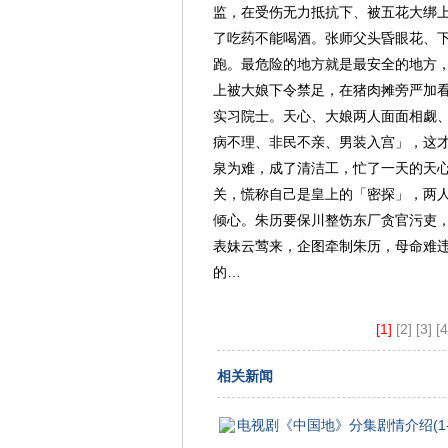
监，在受伤无力抵抗下、被五花大绑
了吃药不能喝酒。张师父头昏眼花、
跑。最危险的地方就是最安全的地方
上被大娘下令禁足，在猪肉摊旁严加
实习院士。天心、大娘两人面面相觑
病不理、非民不亲、男装入宫」，这
泉为难，成了清洁工，忙了一天的天
关，慌称自己是皇上的「密探」，两
倾心。朱历要保川整饬东厂贪官污吏
表妹云莺来，企图牵制朱历，母命难
的…
[1]
[2]
[3]
[4
相关新闻
电视剧《中国地》分集剧情介绍(1-