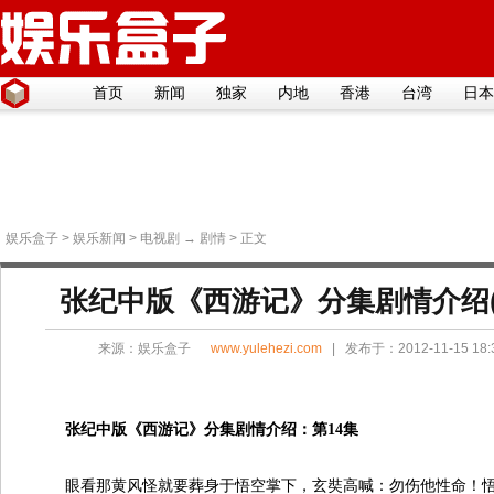
首页
新闻
独家
内地
香港
台湾
日本
娱乐盒子
>
娱乐新闻
>
电视剧
→
剧情
> 正文
张纪中版《西游记》分集剧情介绍(1
来源：
娱乐盒子
www.yulehezi.com
| 发布于：2012-11-15 18
张纪中版《西游记》分集剧情介绍：第14集
眼看那黄风怪就要葬身于悟空掌下，玄奘高喊：勿伤他性命！