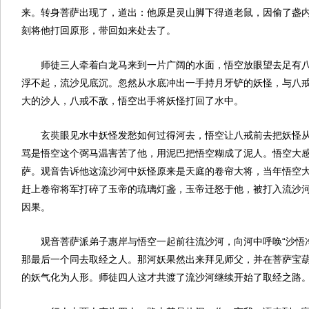
来。转身菩萨出现了，道出：他原是灵山脚下得道老鼠，因偷了盏
刻将他打回原形，带回如来处去了。
师徒三人牵着白龙马来到一片广阔的水面，悟空放眼望去足有
浮不起，流沙见底沉。忽然从水底冲出一手持月牙铲的妖怪，与八
大的沙人，八戒不敌，悟空出手将妖怪打回了水中。
玄奘眼见水中妖怪发愁如何过得河去，悟空让八戒前去把妖怪
骂是悟空这个弼马温害苦了他，用泥巴把悟空糊成了泥人。悟空大
萨。观音告诉他这流沙河中妖怪原来是天庭的卷帘大将，当年悟空
赶上卷帘将军打碎了玉帝的琉璃灯盏，玉帝迁怒于他，被打入流沙
因果。
观音菩萨派弟子惠岸与悟空一起前往流沙河，向河中呼唤“沙悟
那最后一个同去取经之人。那河妖果然出来拜见师父，并在菩萨宝
的妖气化为人形。师徒四人这才共渡了流沙河继续开始了取经之路