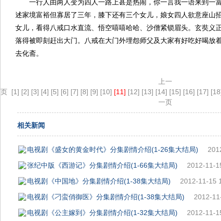
一行人由两人变为四人一路上甚是热闹，你一言我一语来到一
述家境富裕但寡居了三年，膝下还有三个女儿，娘女四人欲意座山
女儿，看得八戒口水直流、悟空嘻嘻哈哈、沙僧紧锁眉头。玄奘义
落得被即刻赶出大门。八戒在大门外埋怨师父及大家有好吃好喝放
去化斋。
上一
页
[1]
[2]
[3]
[4]
[5]
[6]
[7]
[8]
[9]
[10]
[11]
[12]
[13]
[14]
[15]
[16]
[17]
[18
一页
相关新闻
电视剧《盛女的黄金时代》分集剧情介绍(1-26集大结局)
201
张纪中版《西游记》分集剧情介绍(1-66集大结局)
2012-11-1
电视剧《中国地》分集剧情介绍(1-38集大结局)
2012-11-15 
电视剧《刁蛮俏御医》分集剧情介绍(1-38集大结局)
2012-11
电视剧《公主嫁到》分集剧情介绍(1-32集大结局)
2012-11-1