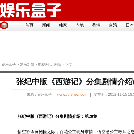
首页
新闻
独家
内地
香港
台湾
日本
娱乐盒子
>
娱乐新闻
>
电视剧
→
剧情
> 正文
张纪中版《西游记》分集剧情介绍(1
来源：
娱乐盒子
www.yulehezi.com
| 发布于：2012-11-15 18
张纪中版《西游记》分集剧情介绍：第20集
悟空欲杀黄袍怪之际，百花公主现身求情，悟空念公主救师之