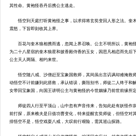
其性命。黄袍怪吞丹后携公主逃走。
悟空到天庭打听黄袍怪之事，以求得将玄奘变回人形之法。奎
震怒，下旨即刻收其上界。
百花与奎木狼相携而逃，忽闻上界召唤。公主不明所以，黄袍
为二十八星宿的奎木狼星和披香殿侍香的玉女，因思凡相恋而先后
公主天人两隔、相约来世。
悟空随八戒、沙僧赶至宝象国救师，其间虽出言讥讽却难掩救
动悟空不计前嫌到此搭救，承认错误，撕毁别书，师徒二人终于和
女带回宝象国，向国王讲明公主与黄袍怪的今世姻缘乃前世前缘所
师徒四人行至平顶山，山中忽有声音传来，告知此处有妖怪作
前打探，原来樵夫是日值功曹变化，特来提醒玄奘师徒，但悟空对
排悟空不是，悟空戏耍八戒，大叹前行艰险，需其巡山探路。