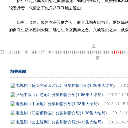
悟空料定八戒巡山必定偷懒睡觉，编谎回来应付，就变作啄木
轮番斥责，气愤之下也只得乖乖地去巡山。
山中，金角、银角本是天庭之人，偷下凡间占山为王。两妖炼
的自在生活不愿回天庭，遂心生食玄奘肉之念。八戒巡山之际，被
上一
页
[1]
[2]
[3]
[4]
[5]
[6]
[7]
[8]
[9]
[10]
[11]
[12]
[13]
[14]
[15]
[16]
[17]
[18
一页
相关新闻
电视剧《盛女的黄金时代》分集剧情介绍(1-26集大结局)
201
张纪中版《西游记》分集剧情介绍(1-66集大结局)
2012-11-1
电视剧《中国地》分集剧情介绍(1-38集大结局)
2012-11-15 
电视剧《刁蛮俏御医》分集剧情介绍(1-38集大结局)
2012-11
电视剧《公主嫁到》分集剧情介绍(1-32集大结局)
2012-11-1