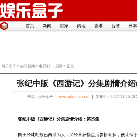
首页
新闻
独家
内地
香港
台湾
日本
娱乐盒子
>
娱乐新闻
>
电视剧
→
剧情
> 正文
张纪中版《西游记》分集剧情介绍(1
来源：
娱乐盒子
www.yulehezi.com
| 发布于：2012-11-15 18
张纪中版《西游记》分集剧情介绍：第25集
国王经此劫数已两世为人，又经菩萨指点后参悟甚多，便让位