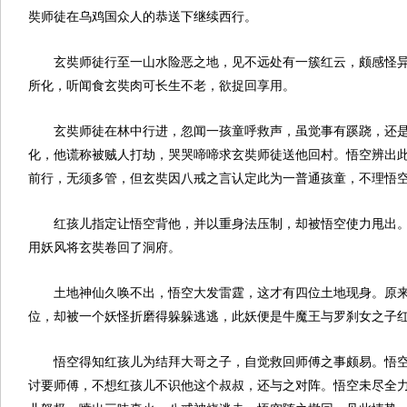
奘师徒在乌鸡国众人的恭送下继续西行。
玄奘师徒行至一山水险恶之地，见不远处有一簇红云，颇感怪
所化，听闻食玄奘肉可长生不老，欲捉回享用。
玄奘师徒在林中行进，忽闻一孩童呼救声，虽觉事有蹊跷，还
化，他谎称被贼人打劫，哭哭啼啼求玄奘师徒送他回村。悟空辨出
前行，无须多管，但玄奘因八戒之言认定此为一普通孩童，不理悟
红孩儿指定让悟空背他，并以重身法压制，却被悟空使力甩出
用妖风将玄奘卷回了洞府。
土地神仙久唤不出，悟空大发雷霆，这才有四位土地现身。原
位，却被一个妖怪折磨得躲躲逃逃，此妖便是牛魔王与罗刹女之子
悟空得知红孩儿为结拜大哥之子，自觉救回师傅之事颇易。悟
讨要师傅，不想红孩儿不识他这个叔叔，还与之对阵。悟空未尽全