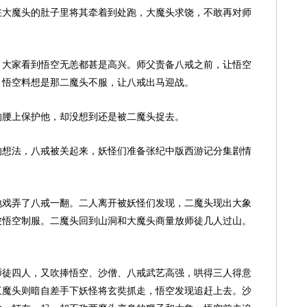
在大魔头的肚子里将其牵着到处跑，大魔头求饶，不敢再对师
，大家看到悟空无恙都甚是高兴。师父责备八戒之前，让悟空
，悟空料想是那二魔头不服，让八戒出马迎战。
的腰上保护他，却没想到还是被二魔头捉去。
的想法，八戒被关起来，妖怪们准备张纪中版西游记分集剧情
地戏弄了八戒一翻。二人离开被妖怪们发现，二魔头现出大象
被悟空制服。二魔头回到山洞和大魔头商量放师徒几人过山。
。
师徒四人，又吹捧悟空、沙僧、八戒武艺高强，哄得三人得意
三魔头则暗自差手下妖怪将玄奘抓走，悟空发现追赶上去。沙