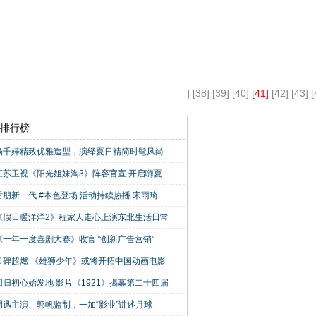
28]
[29]
[30]
[31]
[32]
[33]
[34]
[35]
[36]
[37]
[38]
[39]
[40]
[41]
[42]
[43]
[