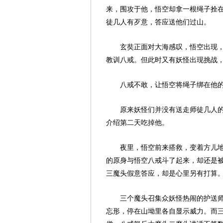
来，围攻于他，悟空却拿一根绳子拴
徒几人有歹意，答应送他们过山。
玄奘正面对大海感叹，悟空出现
教训八戒。但此时又有妖怪出现挑战
八戒不敢，让悟空将绳子绑在他
原来妖怪们并没有送走师徒几人
介绍第二天吃掉他。
夜里，悟空前来搭救，变着方儿
的原身与悟空八戒斗了起来，却还是
三魔头假意答应，却是心里另有打算
三个魔头召集众妖怪热闹的护送
忘形，停在山坳里各自显示威力。而