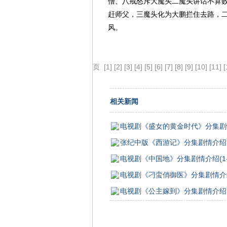
僧、八戒怒斥大魔头二魔头讲话不算
赶师父，三魔头化为大鹏拦住去路，
风。
页
[1]
[2]
[3]
[4]
[5]
[6]
[7]
[8]
[9]
[10]
[11]
[
相关新闻
电视剧《盛女的黄金时代》分集剧情介
张纪中版《西游记》分集剧情介绍(1
电视剧《中国地》分集剧情介绍(1-
电视剧《刁蛮俏御医》分集剧情介绍(
电视剧《公主嫁到》分集剧情介绍(1