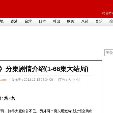
特色栏目
地
香港
台湾
日本
韩国
欧美
八卦
音乐
综
分集剧情介绍(1-66集大结局)
i.com
| 发布于：2012-11-15 18:34:00 [字号：
大
中
小
]
：第50集
折腾，搞得大魔痛苦不已。另外两个魔头用激将法让悟空跳出