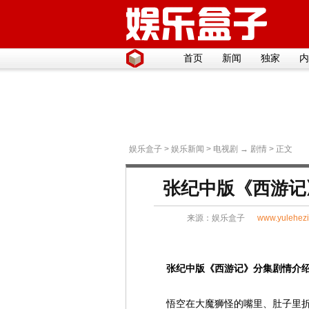
首页
新闻
独家
内
娱乐盒子
>
娱乐新闻
>
电视剧
→
剧情
> 正文
张纪中版《西游记》
来源：
娱乐盒子
www.yulehez
张纪中版《西游记》分集剧情介绍
悟空在大魔狮怪的嘴里、肚子里