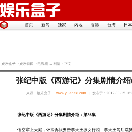
首页
新闻
独家
内地
香港
台湾
日本
娱乐盒子
>
娱乐新闻
>
电视剧
→
剧情
> 正文
张纪中版《西游记》分集剧情介绍(1
来源：
娱乐盒子
www.yulehezi.com
| 发布于：2012-11-15 18
张纪中版《西游记》分集剧情介绍：第56集
悟空窜上天庭，怀揣诉状要告李天王纵女行凶，李天王闻后嗤