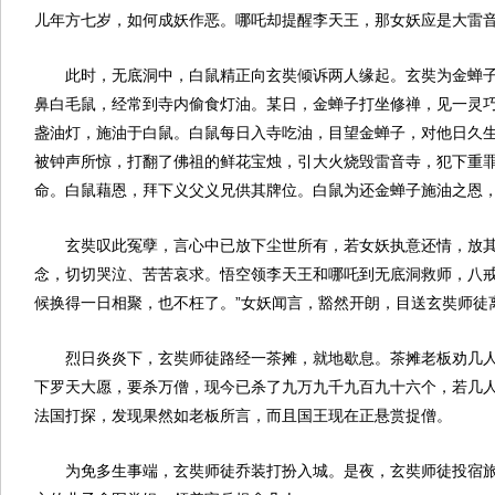
儿年方七岁，如何成妖作恶。哪吒却提醒李天王，那女妖应是大雷
此时，无底洞中，白鼠精正向玄奘倾诉两人缘起。玄奘为金蝉
鼻白毛鼠，经常到寺内偷食灯油。某日，金蝉子打坐修禅，见一灵
盏油灯，施油于白鼠。白鼠每日入寺吃油，目望金蝉子，对他日久
被钟声所惊，打翻了佛祖的鲜花宝烛，引大火烧毁雷音寺，犯下重
命。白鼠藉恩，拜下义父义兄供其牌位。白鼠为还金蝉子施油之恩
玄奘叹此冤孽，言心中已放下尘世所有，若女妖执意还情，放
念，切切哭泣、苦苦哀求。悟空领李天王和哪吒到无底洞救师，八戒
候换得一日相聚，也不枉了。”女妖闻言，豁然开朗，目送玄奘师徒
烈日炎炎下，玄奘师徒路经一茶摊，就地歇息。茶摊老板劝几
下罗天大愿，要杀万僧，现今已杀了九万九千九百九十六个，若几
法国打探，发现果然如老板所言，而且国王现在正悬赏捉僧。
为免多生事端，玄奘师徒乔装打扮入城。是夜，玄奘师徒投宿