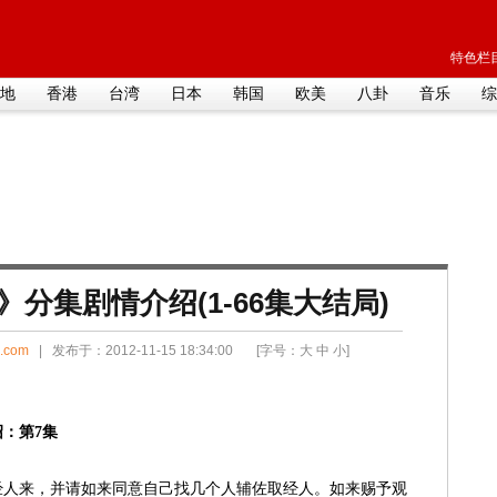
特色栏目
地
香港
台湾
日本
韩国
欧美
八卦
音乐
综
分集剧情介绍(1-66集大结局)
i.com
| 发布于：2012-11-15 18:34:00 [字号：
大
中
小
]
：第7集
经人来，并请如来同意自己找几个人辅佐取经人。如来赐予观