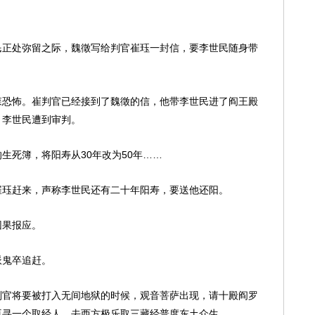
民正处弥留之际，魏徵写给判官崔珏一封信，要李世民随身带
森恐怖。崔判官已经接到了魏徵的信，他带李世民进了阎王殿
，李世民遭到审判。
生死簿，将阳寿从30年改为50年……
崔珏赶来，声称李世民还有二十年阳寿，要送他还阳。
因果报应。
派鬼卒追赶。
判官将要被打入无间地狱的时候，观音菩萨出现，请十殿阎罗
再寻一个取经人，去西方极乐取三藏经普度东土众生。