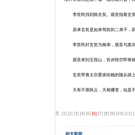
李世民找到陈玄奘。观音指着玄
原来玄奘是如来驾前的二弟子，
李世民封玄奘为御弟，观音与惠
观音来到五指山，告诉悟空即将
玄奘带着太宗委派给她的随从踏
天有不测风云，天相骤变，似是
页
[1]
[2]
[3]
[4]
[5]
[6]
[7]
[8]
[9]
[10]
[11]
[
相关新闻