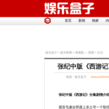
首页
新闻
独家
内
娱乐盒子
>
娱乐新闻
>
电视剧
→
剧情
> 正文
张纪中版《西游记》
来源：
娱乐盒子
www.yulehez
张纪中版《西游记》分集剧情介绍
观音毛遂自荐愿上东土寻一个取