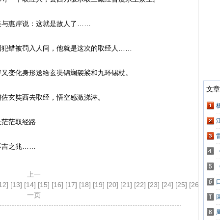
奘与惠岸说：这就是故人了……
因犯错被罚入人间，他就是这次的取经人……
岸又变化身形送给玄奘锦斓袈裟和九环锡杖。
辅佐玄奘西去取经，悟空感激涕淋。
上茫茫取经路……
不吉之兆……
上一
12]
[13]
[14]
[15]
[16]
[17]
[18]
[19]
[20]
[21]
[22]
[23]
[24]
[25]
[26]
[27]
[
一页