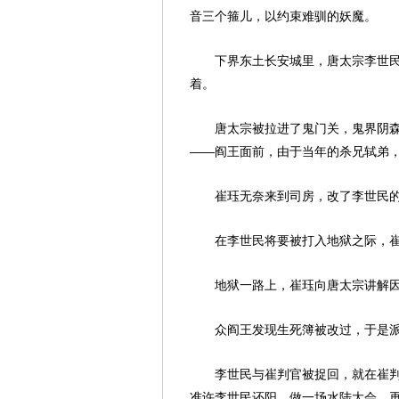
音三个箍儿，以约束难驯的妖魔。
下界东土长安城里，唐太宗李世
着。
唐太宗被拉进了鬼门关，鬼界阴
——阎王面前，由于当年的杀兄轼弟
崔珏无奈来到司房，改了李世民的
在李世民将要被打入地狱之际，
地狱一路上，崔珏向唐太宗讲解
众阎王发现生死簿被改过，于是
李世民与崔判官被捉回，就在崔
准许李世民还阳，做一场水陆大会，