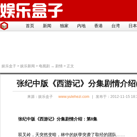
首页
新闻
独家
内地
香港
台湾
日本
娱乐盒子
>
娱乐新闻
>
电视剧
→
剧情
> 正文
张纪中版《西游记》分集剧情介绍(1
来源：
娱乐盒子
www.yulehezi.com
| 发布于：2012-11-15 18
张纪中版《西游记》分集剧情介绍：第8集
双叉岭，天突然变暗，林中的妖孽突袭了取经的团队……