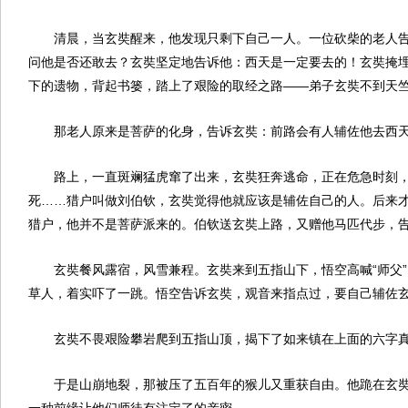
清晨，当玄奘醒来，他发现只剩下自己一人。一位砍柴的老人
问他是否还敢去？玄奘坚定地告诉他：西天是一定要去的！玄奘掩
下的遗物，背起书篓，踏上了艰险的取经之路——弟子玄奘不到天
那老人原来是菩萨的化身，告诉玄奘：前路会有人辅佐他去西
路上，一直斑斓猛虎窜了出来，玄奘狂奔逃命，正在危急时刻
死……猎户叫做刘伯钦，玄奘觉得他就应该是辅佐自己的人。后来
猎户，他并不是菩萨派来的。伯钦送玄奘上路，又赠他马匹代步，
玄奘餐风露宿，风雪兼程。玄奘来到五指山下，悟空高喊“师父
草人，着实吓了一跳。悟空告诉玄奘，观音来指点过，要自己辅佐
玄奘不畏艰险攀岩爬到五指山顶，揭下了如来镇在上面的六字
于是山崩地裂，那被压了五百年的猴儿又重获自由。他跪在玄