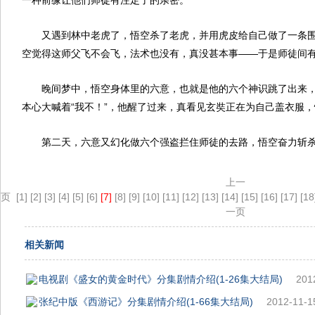
一种前缘让他们师徒有注定了的亲密。
又遇到林中老虎了，悟空杀了老虎，并用虎皮给自己做了一条
空觉得这师父飞不会飞，法术也没有，真没甚本事——于是师徒间
晚间梦中，悟空身体里的六意，也就是他的六个神识跳了出来
本心大喊着“我不！”，他醒了过来，真看见玄奘正在为自己盖衣服
第二天，六意又幻化做六个强盗拦住师徒的去路，悟空奋力斩
上一
页
[1]
[2]
[3]
[4]
[5]
[6]
[7]
[8]
[9]
[10]
[11]
[12]
[13]
[14]
[15]
[16]
[17]
[18
一页
相关新闻
电视剧《盛女的黄金时代》分集剧情介绍(1-26集大结局)
201
张纪中版《西游记》分集剧情介绍(1-66集大结局)
2012-11-1