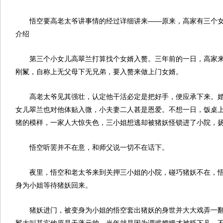
悟空要高老太爷讲事情的经过详细讲来——原来，高家有三个
介绍
第三个小女儿高翠兰打算找个女婿入赘。三年前的一日，高家
刚鬣，自称上无父母下无兄弟，要入赘来做上门女婿。
高老太爷见其强壮，认定他干活必定是把好手，便应承下来。
女儿翠兰也对他体贴入微，小夫妻二人甚是恩爱。不想一日，饭桌
猪的模样，一家人大惊失色，三小姐想逃却被猪妖怪锁进了小院，
悟空听罢并不在意，和师父说一切不在话下。
夜里，悟空和老太爷来到关押三小姐的小院，碰巧猪妖不在，
身为小姐等待猪妖回来。
猪妖进门，被变身为小姐的悟空套出猪妖的身世并大大戏弄一