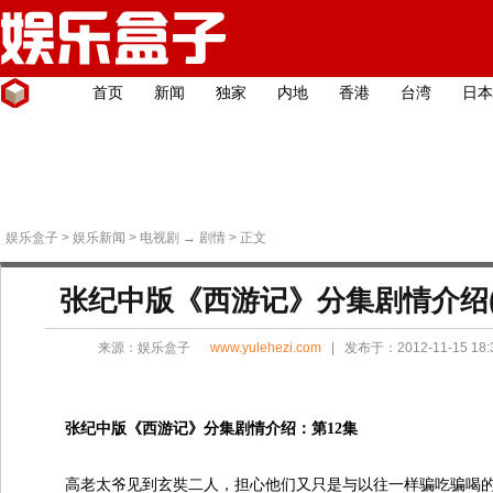
首页
新闻
独家
内地
香港
台湾
日本
娱乐盒子
>
娱乐新闻
>
电视剧
→
剧情
> 正文
张纪中版《西游记》分集剧情介绍(1
来源：
娱乐盒子
www.yulehezi.com
| 发布于：2012-11-15 18
张纪中版《西游记》分集剧情介绍：第12集
高老太爷见到玄奘二人，担心他们又只是与以往一样骗吃骗喝