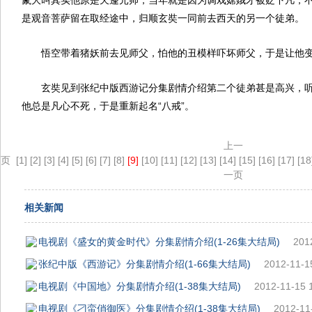
鬣大叫其实他原是天蓬元帅，当年就是因为调戏嫦娥才被贬下凡，
是观音菩萨留在取经途中，归顺玄奘一同前去西天的另一个徒弟。
悟空带着猪妖前去见师父，怕他的丑模样吓坏师父，于是让他
玄奘见到张纪中版西游记分集剧情介绍第二个徒弟甚是高兴，听
他总是凡心不死，于是重新起名“八戒”。
上一
页
[1]
[2]
[3]
[4]
[5]
[6]
[7]
[8]
[9]
[10]
[11]
[12]
[13]
[14]
[15]
[16]
[17]
[18
一页
相关新闻
电视剧《盛女的黄金时代》分集剧情介绍(1-26集大结局)
201
张纪中版《西游记》分集剧情介绍(1-66集大结局)
2012-11-1
电视剧《中国地》分集剧情介绍(1-38集大结局)
2012-11-15 
电视剧《刁蛮俏御医》分集剧情介绍(1-38集大结局)
2012-11