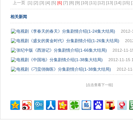
上一页
[1]
[2]
[3]
[4]
[5]
[6]
[7]
[8]
[9]
[10]
[11]
[12]
[13]
[14]
[15]
[
相关新闻
电视剧《李春天的春天》分集剧情介绍(1-24集大结局)
2012-
电视剧《盛女的黄金时代》分集剧情介绍(1-26集大结局)
201
张纪中版《西游记》分集剧情介绍(1-66集大结局)
2012-11-1
电视剧《中国地》分集剧情介绍(1-38集大结局)
2012-11-15 
电视剧《刁蛮俏御医》分集剧情介绍(1-38集大结局)
2012-11
[点击查看下一组]