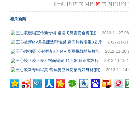
上一页
[1]
[2]
[3]
[4]
[5]
[6]
[7]
[8]
[9]
[10]
相关新闻
王心凌献唱宣传新专辑 裙摆飞舞露安全裤(图)
2012-11-27 08
王心凌新MV秀美腿造型性感 穿闪片裤增重3公斤
2012-11-21
王心凌拍摄《任性情人》MV 华丽挑战酷炫舞步
2012-11-20 
王心凌《爱不爱》封面曝光 11月30日正式发行
2012-11-15 1
王心凌新专辑写真 蕾丝篓空雕花裙秀好身材(图)
2012-11-14 