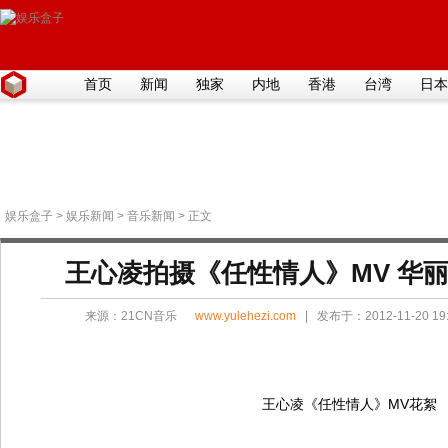
首页
新闻
独家
内地
香港
台湾
日本
娱乐盒子
>
娱乐新闻
>
音乐新闻
> 正文
王心凌拍摄《任性情人》MV 华
来源：
21CN音乐
www.yulehezi.com
| 发布于：2012-11-20 1
王心凌《任性情人》MV花絮