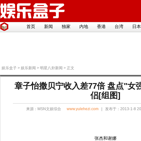
首页
新闻
独家
内地
香港
台湾
日本
娱乐盒子
>
娱乐新闻
>
明星八卦新闻
> 正文
章子怡撒贝宁收入差77倍 盘点"女
侣[组图]
来源：
MSN文娱综合
www.yulehezi.com
| 发布于：2013-1-8 2
张杰和谢娜