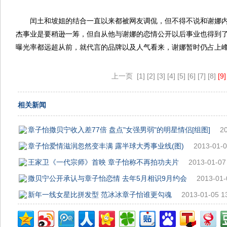
闰土和坡姐的结合一直以来都被网友调侃，但不得不说和谢娜
杰事业是要稍逊一筹，但自从他与谢娜的恋情公开以后事业也得到
曝光率都远超从前，就代言的品牌以及人气看来，谢娜暂时仍占上
上一页
[1]
[2]
[3]
[4]
[5]
[6]
[7]
[8]
[9]
相关新闻
章子怡撒贝宁收入差77倍 盘点"女强男弱"的明星情侣[组图]
2
章子怡爱情滋润忽然变丰满 露半球大秀事业线(图)
2013-01-0
王家卫《一代宗师》首映 章子怡称不再拍功夫片
2013-01-07
撒贝宁公开承认与章子怡恋情 去年5月相识9月约会
2013-01-
新年一线女星比拼发型 范冰冰章子怡谁更勾魂
2013-01-05 1