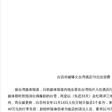
白百何被曝欠台湾酒店70元住宿费
据台湾媒体报道，日前媒体报道内地女星在台湾拍片入住酒店
媒体那时所指演出偶像剧的白雪，而是以《失恋33天》走红两岸三
何。而台媒更称，白百何去年11月14日入住王朝大饭店1个多月，
40万元的行李失窃，剧组怀疑偷窃者为饭店的清洁人员，要求以70