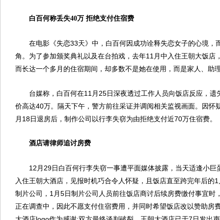
白百何称丢失40万 拒绝支付住宿费
在电影《失恋33天》中，白百何因成功诠释失恋女子的心境，
角。为了参加颁奖典礼以及在台拍戏，去年11月中入住王朝大饭店
而长达一个多月的住宿期间，却多数不是她在使用，而是家人、助
台媒称，白百何在11月25日深夜透过工作人员向饭店反应，遗
价高达40万。隔天下午，警方前往采证并调阅相关监视画面。因怀
月18日退房后，制作公司以行李失窃为由拒绝支付近70万住宿费。
酒店请律师追讨房费
12月29日白百何行李失窃一事遭平面媒体披露，当天适逢小
入住王朝大酒店，见报时机巧合令人怀疑，且饭店直至跨完年后的1
制片公司，1月5日制片公司人员前往饭店商讨后续房费缴付事宜时
正在调查中，因此不愿支付住宿费用，并同时希望饭店改以赞助房
大酒店logo作为感谢;双方最终谈判破裂，王朝大酒店已于7日发出