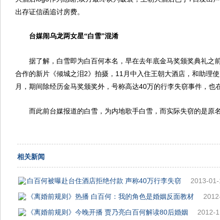
出存证信函追讨房费。
台媒闹乌龙两女星“白雪”混淆
据了解，白雪即为白百何本名，早在去年底金马奖颁奖典礼之
合作的新片《倾城之泪2》拍摄，11月中入住王朝大酒店，和助理
月，期间除经历金马奖颁奖外，号称高达40万的行李失窃事件，也
而此前台媒报道的白雪，为内地歌手白雪，而实际失窃的是原
相关新闻
白百何被曝赴台住酒店拒绝付款 声称40万行李失窃
2013-01-
《离婚前规则》热播 白百何：我的角色是婚姻反面教材
2012
《离婚前规则》今晚开播 贾乃亮白百何解读80后婚姻
2012-1