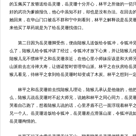
的玉佩买了发簪送给岳灵珊，岳灵珊十分开心，林平之所做的一切
好的武功为爹娘报仇，他心中虽知不好，却也是没有办法。在回去
她回来，在华山门口被岳不群和宁中则看到，林平之解释说是岳灵
来他买了草药就是为了给岳灵珊找借口。
第二日因为岳灵珊脚受伤，便由陆猴儿送饭给令狐冲，令狐冲
么了，陆猴儿给令狐冲讲了经过，令狐冲才放下心来，并让陆猴儿
陆猴儿见不惯林平之和岳灵珊亲近，在他心里小师妹应该是和大师
山派前去左冷禅大寿，让德诺暂时管理华山派。林平之在伙房给岳
猴儿看见，待林平之拿到给岳灵珊时却变成了木炭。林平之想到一
林平之和岳灵珊前去找陆猴儿理论，陆猴儿承认是他做的，他
么，陆猴儿说岳灵珊对不起大师兄，说她和林平之同心同力，岳灵
哭着自己跑了，想着陆猴儿说的话，心里矛盾不已一面浮现着林平
兄一个人。岳灵珊送饭给令狐冲，岳灵珊差点滑落山崖，令狐冲说
岳灵珊殉情的。