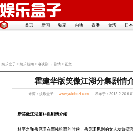
首页
新闻
独家
内地
香港
台湾
日本
娱乐盒子
>
娱乐新闻
>
电视剧
→
剧情
> 正文
霍建华版笑傲江湖分集剧情介绍(
来源：
娱乐盒子
www.yulehezi.com
| 发布于：2013-2-20 9:
新笑傲江湖第14集剧情介绍
林平之和岳灵珊在面摊吃面的时候，岳灵珊见别的女人发簪漂