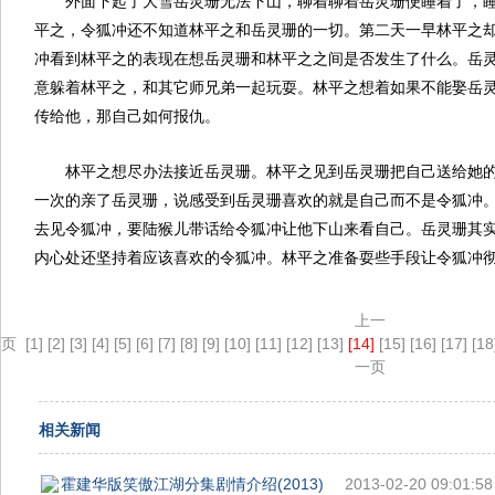
外面下起了大雪岳灵珊无法下山，聊着聊着岳灵珊便睡着了，
平之，令狐冲还不知道林平之和岳灵珊的一切。第二天一早林平之
冲看到林平之的表现在想岳灵珊和林平之之间是否发生了什么。岳
意躲着林平之，和其它师兄弟一起玩耍。林平之想着如果不能娶岳
传给他，那自己如何报仇。
林平之想尽办法接近岳灵珊。林平之见到岳灵珊把自己送给她
一次的亲了岳灵珊，说感受到岳灵珊喜欢的就是自己而不是令狐冲
去见令狐冲，要陆猴儿带话给令狐冲让他下山来看自己。岳灵珊其
内心处还坚持着应该喜欢的令狐冲。林平之准备耍些手段让令狐冲
上一
页
[1]
[2]
[3]
[4]
[5]
[6]
[7]
[8]
[9]
[10]
[11]
[12]
[13]
[14]
[15]
[16]
[17]
[18
一页
相关新闻
霍建华版笑傲江湖分集剧情介绍(2013)
2013-02-20 09:01:58