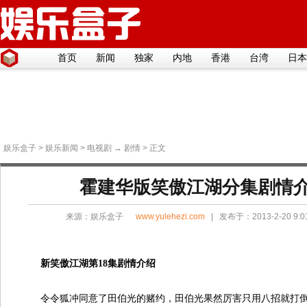
首页
新闻
独家
内地
香港
台湾
日本
娱乐盒子
>
娱乐新闻
>
电视剧
→
剧情
> 正文
霍建华版笑傲江湖分集剧情介绍(
来源：
娱乐盒子
www.yulehezi.com
| 发布于：2013-2-20 9:
新笑傲江湖第18集剧情介绍
令令狐冲同意了田伯光的赌约，田伯光果然厉害只用八招就打