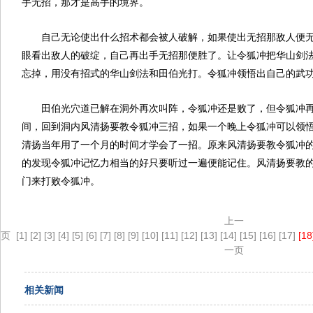
手无招，那才是高手的境界。
自己无论使出什么招术都会被人破解，如果使出无招那敌人便
眼看出敌人的破绽，自己再出手无招那便胜了。让令狐冲把华山剑
忘掉，用没有招式的华山剑法和田伯光打。令狐冲领悟出自己的武
田伯光穴道已解在洞外再次叫阵，令狐冲还是败了，但令狐冲
间，回到洞内风清扬要教令狐冲三招，如果一个晚上令狐冲可以领
清扬当年用了一个月的时间才学会了一招。原来风清扬要教令狐冲
的发现令狐冲记忆力相当的好只要听过一遍便能记住。风清扬要教
门来打败令狐冲。
上一
页
[1]
[2]
[3]
[4]
[5]
[6]
[7]
[8]
[9]
[10]
[11]
[12]
[13]
[14]
[15]
[16]
[17]
[18
一页
相关新闻