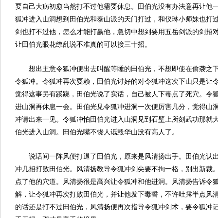
要自己大病初愈当然打不过他需要休息。田伯光没有办法意再让他
狐冲进入山洞想到田伯光和泰山派的天门打过，和仪琳小师妹也打
剑也打不过他，怎么才能打赢他，急切中想到要用五岳剑派的剑招
让田伯光眼花缭乱说不准真的可以接三十招。
想出主意令狐冲便出去叫醒等睡的田伯光，不想即使在偷袭之
令狐冲。令狐冲再次耍赖，田伯光讨好的对令狐冲这次下山只是让
觉得这事另有蹊跷，田伯光说了实话，自己被人下毒点了死穴。令
进山洞再休息一会。田伯光见令狐冲进洞一次便厉害几分，觉得山
冲请出来一见。令狐冲怕田伯光进入山洞见到石壁上所刻武功那就
伯光进入山洞。田伯光嘴不饶人诋毁华山没有高人了。
说话间一阵风便打退了田伯光，原来是风清扬出手。田伯光认
冲几招打败田伯光。风清扬教导令狐冲剑尖要不拘一格，别出新裁
点了他的穴道。风清扬很是高兴让令狐冲和他进洞。风清扬告诉令
解，让令狐冲再次打败田伯光，并让他发下毒誓，不许吐露半点风
的话还是打不过田伯光，风清扬便再次指导令狐冲剑术，要令狐冲