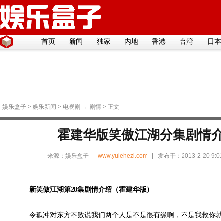
首页
新闻
独家
内地
香港
台湾
日本
娱乐盒子
>
娱乐新闻
>
电视剧
→
剧情
> 正文
霍建华版笑傲江湖分集剧情介绍(
来源：
娱乐盒子
www.yulehezi.com
| 发布于：2013-2-20 9:
新笑傲江湖第28集剧情介绍（霍建华版）
令狐冲对东方不败说我们两个人是不是很有缘啊，不是我救你