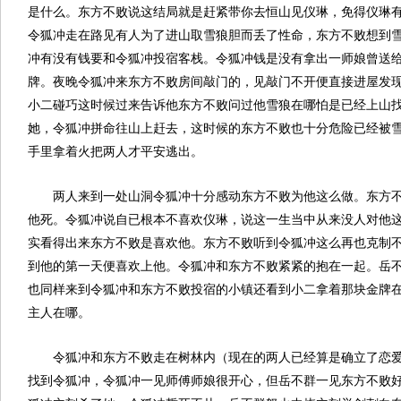
是什么。东方不败说这结局就是赶紧带你去恒山见仪琳，免得仪琳
令狐冲走在路见有人为了进山取雪狼胆而丢了性命，东方不败想到
冲有没有钱要和令狐冲投宿客栈。令狐冲钱是没有拿出一师娘曾送
牌。夜晚令狐冲来东方不败房间敲门的，见敲门不开便直接进屋发
小二碰巧这时候过来告诉他东方不败问过他雪狼在哪怕是已经上山
她，令狐冲拼命往山上赶去，这时候的东方不败也十分危险已经被
手里拿着火把两人才平安逃出。
两人来到一处山洞令狐冲十分感动东方不败为他这么做。东方
他死。令狐冲说自已根本不喜欢仪琳，说这一生当中从来没人对他
实看得出来东方不败是喜欢他。东方不败听到令狐冲这么再也克制
到他的第一天便喜欢上他。令狐冲和东方不败紧紧的抱在一起。岳
也同样来到令狐冲和东方不败投宿的小镇还看到小二拿着那块金牌
主人在哪。
令狐冲和东方不败走在树林内（现在的两人已经算是确立了恋
找到令狐冲，令狐冲一见师傅师娘很开心，但岳不群一见东方不败