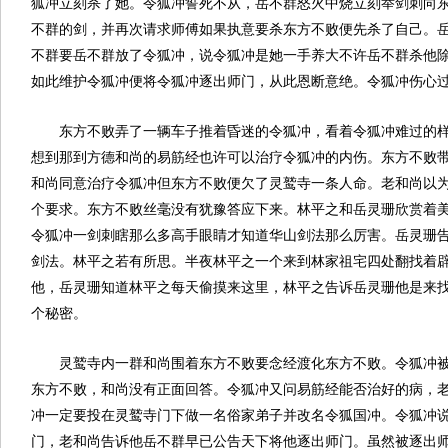
狐冲立刻杀了她。令狐冲誓死不从，岳不群怒火中烧立刻举剑刺向
不群的剑，并再次请求师傅如果执意要杀东方不败便先杀了自己。
不群要岳不群放了令狐冲，说令狐冲是她一手养大不许岳不群杀他
如此维护令狐冲便将令狐冲逐出师门，从此恩断意绝。令狐冲伤心
东方不败弄了一辆车子推着昏迷的令狐冲，看着令狐冲难过的
想到那到方德和尚的易筋经也许可以治疗令狐冲的内伤。东方不败
和尚同意治疗令狐冲但东方不败便欠了灵鹫寺一条人命。老和尚以
个要求。东方不败丝毫没有犹豫答应下来。林平之和岳灵珊欣赏着
令狐冲一剑刺瞎那么多高手眼睛才知道华山剑法那么厉害。岳灵珊
剑法。林平之若有所思。半夜林平之一个来到林家祖宅四处翻找着
他，岳灵珊知道林平之每天偷摸来这里，林平之告诉岳灵珊他是来
个秘密。
灵鹫寺内一群和尚围着东方不败要念经渡化东方不败。令狐冲
东方不败，和尚没有正面回答。令狐冲又问易筋经能否治好的病，
冲一定要投在灵鹫寺门下做一名俗家弟子并改名令狐国冲。令狐冲
门，老和尚告诉他岳不群早已公告天下将他逐出师门。虽然被逐出