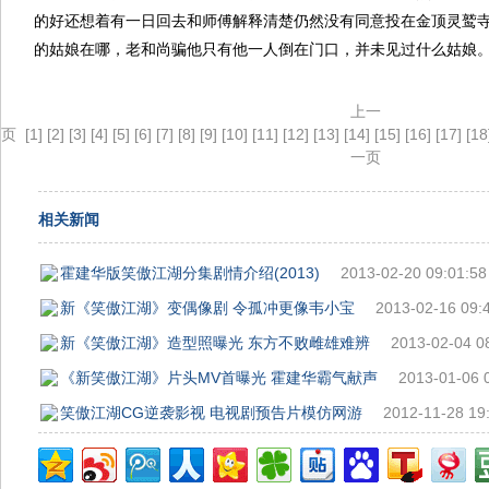
的好还想着有一日回去和师傅解释清楚仍然没有同意投在金顶灵鹫
的姑娘在哪，老和尚骗他只有他一人倒在门口，并未见过什么姑娘
上一
页
[1]
[2]
[3]
[4]
[5]
[6]
[7]
[8]
[9]
[10]
[11]
[12]
[13]
[14]
[15]
[16]
[17]
[18
一页
相关新闻
霍建华版笑傲江湖分集剧情介绍(2013)
2013-02-20 09:01:58
新《笑傲江湖》变偶像剧 令孤冲更像韦小宝
2013-02-16 09:
新《笑傲江湖》造型照曝光 东方不败雌雄难辨
2013-02-04 0
《新笑傲江湖》片头MV首曝光 霍建华霸气献声
2013-01-06 
笑傲江湖CG逆袭影视 电视剧预告片模仿网游
2012-11-28 19