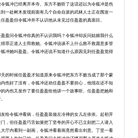
败令狐冲已经离开本寺。东方不败听了这话还以为令狐冲是伤
来到一处树木发现前面有几个自命自派的武林人士正在围攻一
是任盈盈但令狐冲并不认识他从未见过任盈盈的真面目。
任盈盈问令狐冲你真的不认识我吗？令狐冲却反问姑娘我什么
意得罪正道人士而救她。令狐冲说谈不上什么救不救愿意多管
令狐冲她叫盈盈。令狐冲还说不知道什么原因见到任盈盈觉得
聊天的时候任盈盈才知道原来令狐冲把东方不败当成了那个蒙
的内伤好了没有，令狐冲还劝任盈盈不要担心，他现在还不知
冲的内伤又发作了要任盈盈给他讲一个故事听。任盈盈把她和
听。
四友给令狐冲看病，任盈盈装做左冷禅的女儿左依依。起初开
进门，但任盈盈巧舌如簧把丁坚夸的开心不已立刻把二人请入
入大厅内看到一副画，令狐冲看着画竟然看出剑意。丁坚一看