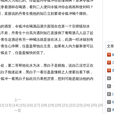
会视两人为知已的。任盈盈问令狐冲你还懂画啊？原来令狐冲
就拿着酒杯在喝酒，看到二人便问令狐冲你会画画和使剑吗？
啊，直接说的丹青生视他的知己立刻要请令狐冲喝个痛快。
他的酒室，令狐冲在喝酒品酒方面现在也算一个宗师级别水
毫不差，丹青生十分高兴遇到知己直接倒了葡萄酒几人品了起
丹青生这酒还有另一种喝法就是放在冰上，此酒一经冰镇别有
丹青生心痒啊，任盈盈帮他出主意，如果有人内力极寒便可以
令狐走了，任盈盈愉快的笑了。
子处，要二哥帮他化水为冰，黑白子是棋痴，说自己没空正在
黑白子痴迷起来，黑白子一看任盈盈懂棋之人便要拉着下棋，
令狐冲一看黑白子如此功力果然厉害，想到可能是能治他的内
上一
12]
[13]
[14]
[15]
[16]
[17]
[18]
[19]
[20]
[21]
[22]
[23]
[24]
[25]
[26]
[27]
[
一页