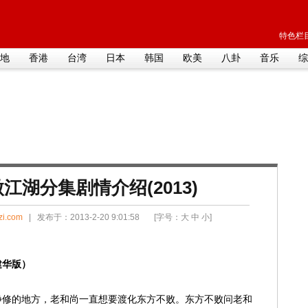
特色栏目
地
香港
台湾
日本
韩国
欧美
八卦
音乐
综
江湖分集剧情介绍(2013)
zi.com
| 发布于：2013-2-20 9:01:58 [字号：
大
中
小
]
建华版）
静修的地方，老和尚一直想要渡化东方不败。东方不败问老和