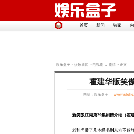
首页
新闻
独家
内
娱乐盒子
>
娱乐新闻
>
电视剧
→
剧情
> 正文
霍建华版笑傲
来源：
娱乐盒子
www.yulehe
新笑傲江湖第29集剧情介绍（霍
老和尚带了几本经书到东方不败