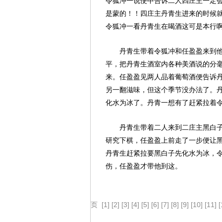
令狐冲一说便中告诉二人四庄主一定
是蒙的！！四庄主丹青生进来的时候
令狐冲一看丹青生在喝酒这可是本行
丹青生带着令狐冲和任盈盈来到
平，把丹青生酒室内各种美酒说的分
来。任盈盈见两人品着葡萄酒便告诉
另一翻滋味，但这个季节没办法了。
化水为冰了。丹青一想有了赶紧拉着
丹青生带着二人来到二庄主黑白
研究下棋，任盈盈上前走了一步便让
丹青生赶紧拉要黑白子先化水为冰，
伤，任盈盈才带他到这。
页
[1]
[2]
[3]
[4]
[5]
[6]
[7]
[8]
[9]
[10]
[11]
[