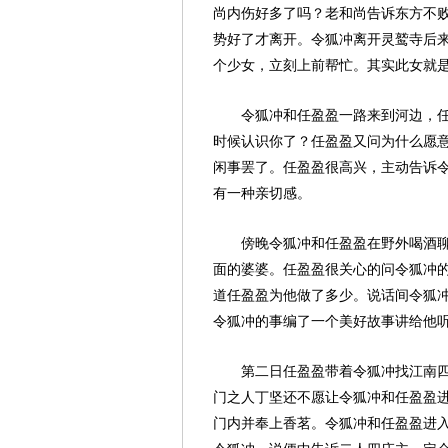
尚内伤好多了吗？老和尚告诉东方不
势好了才离开。令狐冲离开灵鹫寺后
个少女，立刻上前帮忙。其实此女就
令狐冲和任盈盈一路来到河边，
时候认识你了？任盈盈又问为什么愿
闲事罢了。任盈盈很高兴，主动告诉
有一种亲切感。
傍晚令狐冲和任盈盈在野外喝酒
面的婆婆。任盈盈很关心的问令狐冲
道任盈盈为他做了多少。说话间令狐
令狐冲的事编了一个美好故事讲给他
第二日任盈盈带着令狐冲找江南
门之人丁坚还不愿让令狐冲和任盈盈
门内并奉上香茗。令狐冲和任盈盈进