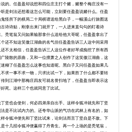
白说的。任盈盈却说想和四位庄主打个赌，赌整个梅庄没有一
一听是剑法还想着这怎么可能，立刻要任盈盈说赌什么。任盈
仙鬼怪所下的棋局二十局棋谱送给黑白子，一幅溪山行旅图送
的古诗诗贴，刚拿出来门就开了，一人进来直勾勾的盯着诗
翁。秃笔翁又问如果输那拿什么送给他大哥呢，任盈盈拿出了
三个还不知这笑傲江湖曲的名气但任盈盈告诉三人这中间采用
人还不太相信，任盈盈告诉三人这位作者好琴成痴挖了所有西
到广陵散的原曲，又和一位擅萧之人创作了这笑傲江湖曲，这
更迷糊了任盈盈怎么这事也知道呢。黑白子又问任盈盈如果几
人不求一事不求一物，只求比试一下，如果胜了什么都不要转
了传到江湖中那梅庄四友可就名誉扫地了，任盈盈当即表示这
得好死。这样三个也就同意了比试。
说丁坚也会使剑，何必四弟亲自出手。这样令狐冲就先和丁坚
剑法是不比试内力的。还夸华山派的气功在武林上有名的，如
这样令狐冲便先和丁坚比试来，论剑法而言丁坚自是不敌。下
只是十几招令狐冲便赢得了丹青生。再一个上场的是秃笔翁，