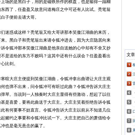
个上场的是黑白子，用的是磁铁所作的棋盘，也是输得一蹋糊
的东西了，任盈盈又故意问道梅庄之中可还有人比试。秃笔翁
黑白子便前去请大哥。
你们迷惑成这样？秃笔翁又给大哥讲那本笑傲江湖曲的来历，
下来。黑白子和秃笔翁出来请令狐冲进去，因为大庄隐居向来
告诉令狐冲那本笑傲江湖曲是他亲自送她的心中却有不舍又抄
想不是送给的东方不败吗？这其中还有什么误会？任盈盈看出
专心比剑。
作寒暄大庄主便提到笑傲江湖曲，令狐冲拿出曲谱让大庄主观
如何也弹不出来，问令狐冲可有听过此曲？令狐冲告诉大庄主
独弹琴。当说到一人独奏时大庄主显得有些激动，想起了以往
曲甚是喜爱，要将此曲送于大庄主。大庄主笑着拒绝告诉令狐
来此有何要事不妨直言。令狐冲告诉大庄主以前从不知道几位
说起赌约之事要和令狐冲比试一下。大庄主把自己的萧借给令
狐冲也是毫无悬念的赢了。