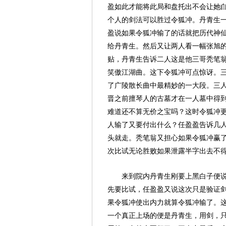
盈如此才能将此局和盘托出不会让她
个人的剑法可以胜过令狐冲。丹青生
盈说如果令狐冲输了的话就把历代神
给丹青生。然后又让两人看一幅张旭
贴，丹青生告诉二人这是他三哥秃笔
笑傲江湖曲。这下令狐冲可点惊讶。
了广陵散长曲中最精妙的一大段。三
晋之前擅琴人的古墓才在一人墓中得
难道还不算无价之宝吗？这时令狐冲
人输了又要付出什么？任盈盈告诉几
头就走。秃笔翁又担心如果令狐冲赢
次比试无论胜败如果泄露半字出去不
来到院内丹青生刚要上黑白子便
先要比试，任盈盈又说这次只是验证
果令狐冲使出内力就算令狐冲输了。
一个真正上场的便是丹青生，用剑，