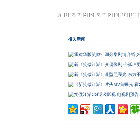
页
[1]
[2]
[3]
[4]
[5]
[6]
[7]
[8]
[9]
[10]
[11]
[
相关新闻
霍建华版笑傲江湖分集剧情介绍(20
新《笑傲江湖》变偶像剧 令孤冲
新《笑傲江湖》造型照曝光 东方
《新笑傲江湖》片头MV首曝光 
笑傲江湖CG逆袭影视 电视剧预