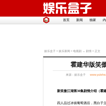
首页
新闻
独家
内
娱乐盒子
>
娱乐新闻
>
电视剧
→
剧情
> 正文
霍建华版笑傲
来源：
娱乐盒子
www.yulehe
新笑傲江湖第30集剧情介绍（霍
四人品过冰镇葡萄酒后，黑白子