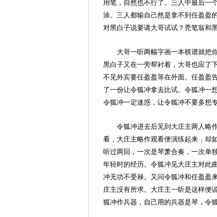
用笔，自然也不行了。三人中最后一
涂。三人都输自己然是拿不到任盈盈
对黑白子说要请大哥试试？秃笔翁和
大哥一听两幅字画一本棋谱就把
黑白子又在一旁帮衬着，大哥也应了
不见外宾要任盈盈等在外面。任盈盈
了一份让令狐冲拿去比试。令狐冲一
令狐冲一定迷惑，让令狐冲不要多想
令狐冲进去后见到大庄主两人略
看，大庄主略作观看便演练起来，却
听过两回，一次是琴萧合奏，一次单
年轻时的经历。令狐冲见大庄主对此
冲无功不受禄。又问令狐冲和任盈盈
庄主没有所求。大庄主一听是这样便
狐冲作兵器，自己用的兵器是琴，令