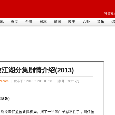
特色栏目
地
香港
台湾
日本
韩国
欧美
八卦
音乐
综
江湖分集剧情介绍(2013)
zi.com
| 发布于：2013-2-20 9:01:58 [字号：
大
中
小
]
建华版）
立刻拉着任盈盈要摆棋局。摆了一半黑白子忍不住了，问任盈