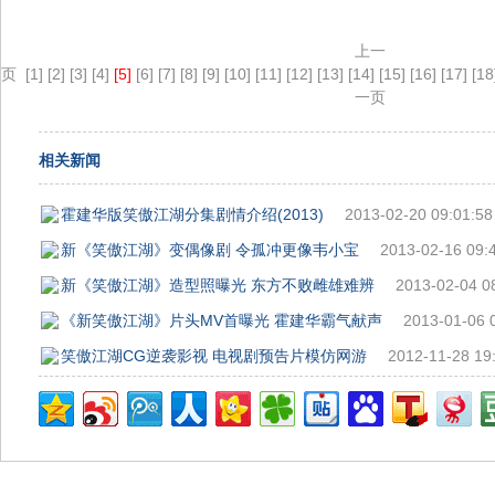
上一
页
[1]
[2]
[3]
[4]
[5]
[6]
[7]
[8]
[9]
[10]
[11]
[12]
[13]
[14]
[15]
[16]
[17]
[18
一页
相关新闻
霍建华版笑傲江湖分集剧情介绍(2013)
2013-02-20 09:01:58
新《笑傲江湖》变偶像剧 令孤冲更像韦小宝
2013-02-16 09:
新《笑傲江湖》造型照曝光 东方不败雌雄难辨
2013-02-04 0
《新笑傲江湖》片头MV首曝光 霍建华霸气献声
2013-01-06 
笑傲江湖CG逆袭影视 电视剧预告片模仿网游
2012-11-28 19