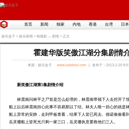
首页
新闻
独家
内地
香港
台湾
日本
娱乐盒子
>
娱乐新闻
>
电视剧
→
剧情
> 正文
霍建华版笑傲江湖分集剧情介绍(
来源：
娱乐盒子
www.yulehezi.com
| 发布于：2013-2-20 9:
新笑傲江湖第5集剧情介绍
林震南问林平之尸首是怎么处理的，林震南带领下人去挖开了
船上以后林震南担心此事不容易那以了结。林夫人唯一担心的就是
船上异常的安静，走到甲板查看，结果下人皆已死去。德诺偷偷看
岳灵珊船上皆死光只剩一家三口，岳灵珊执意要救他们三人。