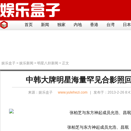
首页
新闻
独家
内地
香港
台湾
日本
娱乐盒子
>
娱乐新闻
>
明星八卦新闻
> 正文
中韩大牌明星海量罕见合影照
来源：
娱乐盒子
www.yulehezi.com
| 发布于：2013-2-26 8:
张柏芝与东方神起成员允浩、昌珉