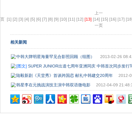
上一
页
[1]
[2]
[3]
[4]
[5]
[6]
[7]
[8]
[9]
[10]
[11]
[12]
[13]
[14]
[15]
[16]
[17]
[18
一页
相关新闻
中韩大牌明星海量罕见合影照回顾（组图）
2013-02-26 08:4
[图文]
SUPER JUNIOR出道七周年亚洲同庆 中韩首次同步发行
陆毅新剧《天堂秀》首谈跨国恋 献礼中韩建交20周年
2012-0
韩星李在元挑战演技主演中韩双语微电影
2012-04-09 21:48: