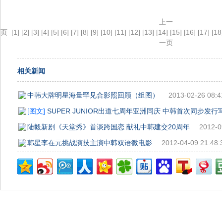
上一
页
[1]
[2]
[3]
[4]
[5]
[6]
[7]
[8]
[9]
[10]
[11]
[12]
[13]
[14]
[15]
[16]
[17]
[18
一页
相关新闻
中韩大牌明星海量罕见合影照回顾（组图）
2013-02-26 08:4
[图文]
SUPER JUNIOR出道七周年亚洲同庆 中韩首次同步发行
陆毅新剧《天堂秀》首谈跨国恋 献礼中韩建交20周年
2012-0
韩星李在元挑战演技主演中韩双语微电影
2012-04-09 21:48: