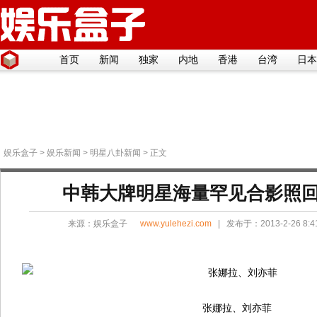
首页
新闻
独家
内地
香港
台湾
日本
娱乐盒子
>
娱乐新闻
>
明星八卦新闻
> 正文
中韩大牌明星海量罕见合影照
来源：
娱乐盒子
www.yulehezi.com
| 发布于：2013-2-26 8:
张娜拉、刘亦菲