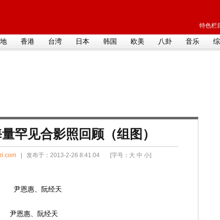
特色栏目
地
香港
台湾
日本
韩国
欧美
八卦
音乐
综
海量罕见合影照回顾（组图）
zi.com
| 发布于：2013-2-26 8:41:04 [字号：
大
中
小
]
尹恩惠、阮经天