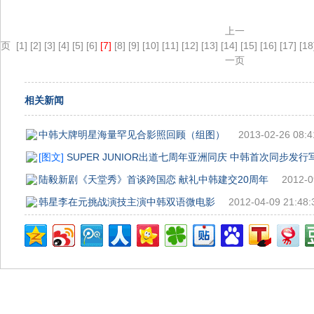
上一
页
[1]
[2]
[3]
[4]
[5]
[6]
[7]
[8]
[9]
[10]
[11]
[12]
[13]
[14]
[15]
[16]
[17]
[18
一页
相关新闻
中韩大牌明星海量罕见合影照回顾（组图）
2013-02-26 08:4
[图文]
SUPER JUNIOR出道七周年亚洲同庆 中韩首次同步发行
陆毅新剧《天堂秀》首谈跨国恋 献礼中韩建交20周年
2012-0
韩星李在元挑战演技主演中韩双语微电影
2012-04-09 21:48: