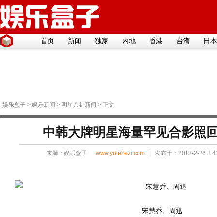
首页
新闻
独家
内地
香港
台湾
日本
娱乐盒子
>
娱乐新闻
>
明星八卦新闻
> 正文
中韩大牌明星海量罕见合影照
来源：
娱乐盒子
www.yulehezi.com
| 发布于：2013-2-26 8:
宋慧乔、周迅