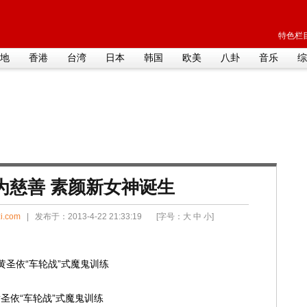
特色栏目
地
香港
台湾
日本
韩国
欧美
八卦
音乐
综
为慈善 素颜新女神诞生
i.com
| 发布于：2013-4-22 21:33:19 [字号：
大
中
小
]
圣依“车轮战”式魔鬼训练