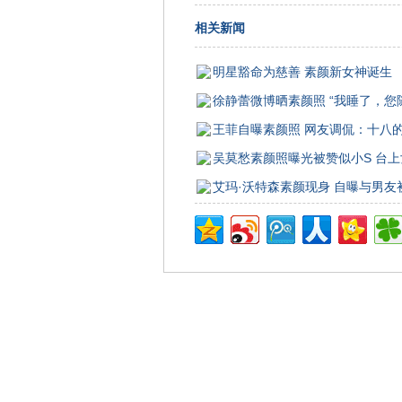
相关新闻
明星豁命为慈善 素颜新女神诞生
徐静蕾微博晒素颜照 “我睡了，您
王菲自曝素颜照 网友调侃：十八
吴莫愁素颜照曝光被赞似小S 台
艾玛·沃特森素颜现身 自曝与男友