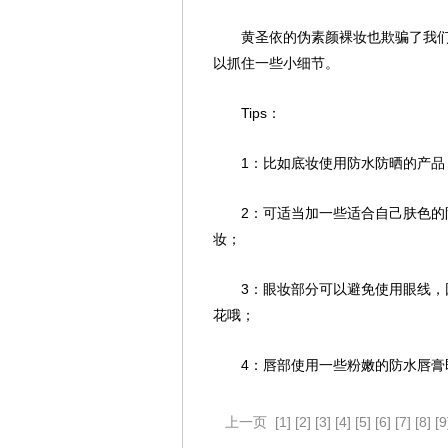
黄圣依的伪素颜裸妆也欺骗了我
以抓住一些小细节。
Tips：
1：比如底妆使用防水防晒的产
2：可适当加一些适合自己肤色
妆；
3：眼妆部分可以避免使用眼线
花哦；
4：唇部使用一些粉嫩的防水唇膏
上一页
[1]
[2]
[3]
[4]
[5]
[6]
[7]
[8]
[9