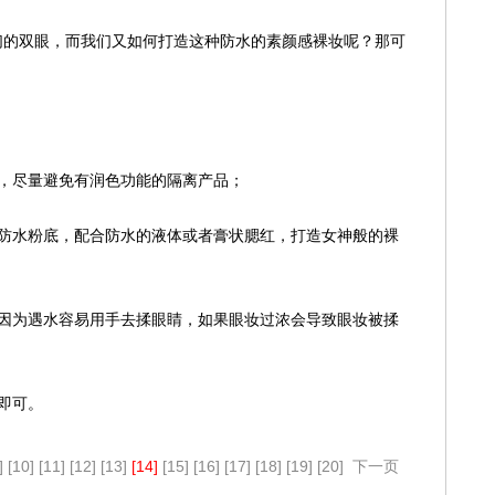
们的双眼，而我们又如何打造这种防水的素颜感裸妆呢？那可
品，尽量避免有润色功能的隔离产品；
的防水粉底，配合防水的液体或者膏状腮红，打造女神般的裸
，因为遇水容易用手去揉眼睛，如果眼妆过浓会导致眼妆被揉
即可。
]
[10]
[11]
[12]
[13]
[14]
[15]
[16]
[17]
[18]
[19]
[20]
下一页