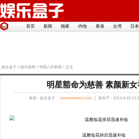
首页
新闻
独家
内地
香港
台湾
日本
娱乐盒子
>
娱乐新闻
>
明星八卦新闻
> 正文
明星豁命为慈善 素颜新女
来源：
娱乐盒子
www.yulehezi.com
| 发布于：2013-4-22 21
温雅妆花掉后迅速补妆