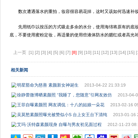
数次遭遇落水的重拍，妆容很容易花掉，这时又该如何迅速补
先用纸巾以按压的方式吸走多余的水分，使用海绵将原有的底
底，不要使用蜜粉定妆，再适量的使用些液体防水的腮红或者高光
上一页
[1]
[2]
[3]
[4]
[5]
[6]
[7]
[8]
[9]
[10]
[11]
[12]
[13]
[14]
[15]
[
相关新闻
明星豁命为慈善 素颜新女神诞生
2013-04-22 21:33:19
徐静蕾微博晒素颜照 “我睡了，您随意”引网友效仿
2013-04-0
王菲自曝素颜照 网友调侃：十八的姑娘一朵花
2013-02-16 0
吴莫愁素颜照曝光被赞似小S 台上女王台下清纯
2013-01-16 
艾玛·沃特森素颜现身 自曝与男友初见面过程
2012-11-23 08: