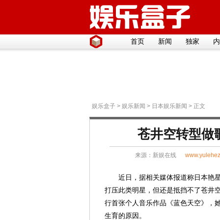
首页
新闻
独家
内
娱乐盒子
>
娱乐新闻
>
日本娱乐新闻
> 正文
苍井空转型做
来源：
新娱在线
www.yulehez
近日，据相关媒体报道称日本艳
打压此类明星，但还是抵挡不了苍井空
行首张个人音乐作品《蓝色天空》，
生育的原因。