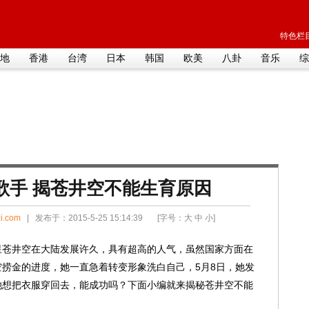
特色栏目
地
香港
台湾
日本
韩国
欧美
八卦
音乐
综
歌手 揭苍井空不能生育原因
i.com
| 发布于：2015-5-25 15:14:39 [字号：
大
中
小
]
星苍井空在大陆发展许久，具有超高的人气，虽然国家方面在
捞金的进度，她一直急着转变形象洗白自己，5月8日，她发
她想把衣服穿回去，能成功吗？下面小编就来揭秘苍井空不能