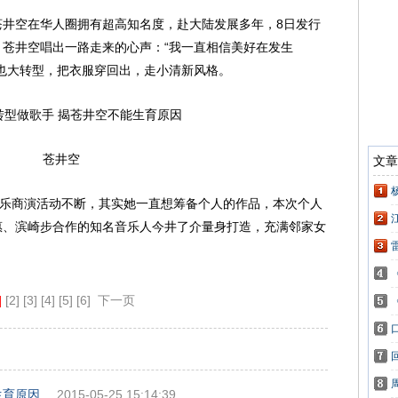
苍井空在华人圈拥有超高知名度，赴大陆发展多年，8日发行
苍井空唱出一路走来的心声：“我一直相信美好在发生
也大转型，把衣服穿回出，走小清新风格。
苍井空
音乐商演活动不断，其实她一直想筹备个人的作品，本次个人
惠、滨崎步合作的知名音乐人今井了介量身打造，充满邻家女
]
[2]
[3]
[4]
[5]
[6]
下一页
生育原因
2015-05-25 15:14:39