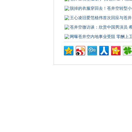
脱掉的衣服穿回去！苍井空转型小
王心凌旧爱范植伟首次回应与苍井
苍井空微访谈：欣赏中国男演员 
网曝苍井空内地事业受阻 零酬上