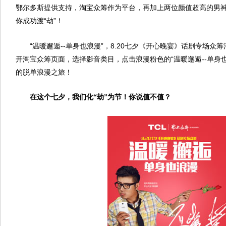
鄂尔多斯提供支持，淘宝众筹作为平台，再加上两位颜值超高的男
你成功渡“劫”！
“温暖邂逅--单身也浪漫”，8.20七夕《开心晚宴》话剧专场
开淘宝众筹页面，选择影音类目，点击浪漫粉色的“温暖邂逅--单身
的脱单浪漫之旅！
在这个七夕，我们化“劫”为节！你说值不值？