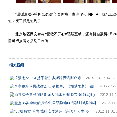
“温暖邂逅--单身也浪漫”等着你哦！也许你与你的TA，就只差
值？反正我是值到了！
北京地区网友参与#拯救不开心#话题互动，还有机会赢得8月2
情可扫描官方活动二维码。
相关新闻
浪漫七夕 TCL携手鄂尔多斯跨界话剧众筹
2015-08-17 14:52
李宇春跨界挑战话剧 出演赖声川《如梦之梦》[图]
2012-11-2
酒井法子复出演话剧无人问津 恐拍脱衣激情戏(图)
2012-11-1
盘点85岁李默然演艺生涯 话剧逾60部被封戏剧泰斗
2012-11-
“87版晴雯”首尝话剧 安雯演绎《忐忑》人生(图)
2012-11-01 