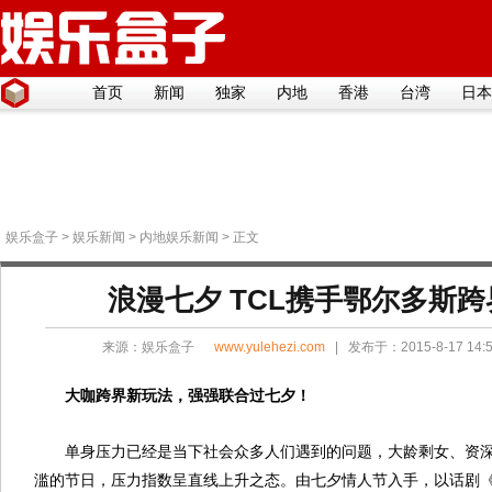
首页
新闻
独家
内地
香港
台湾
日本
娱乐盒子
>
娱乐新闻
>
内地娱乐新闻
> 正文
浪漫七夕 TCL携手鄂尔多斯
来源：
娱乐盒子
www.yulehezi.com
| 发布于：2015-8-17 14
大咖跨界新玩法，强强联合过七夕！
单身压力已经是当下社会众多人们遇到的问题，大龄剩女、资
滥的节日，压力指数呈直线上升之态。由七夕情人节入手，以话剧《