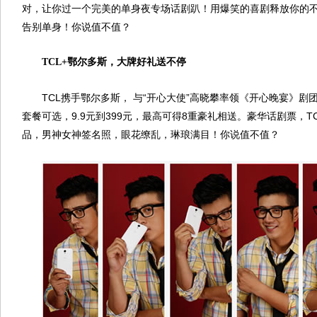
对，让你过一个完美的单身夜专场话剧趴！用爆笑的喜剧释放你的
告别单身！你说值不值？
TCL+鄂尔多斯，大牌好礼送不停
TCL携手鄂尔多斯， 与“开心大使”高晓攀率领《开心晚宴》
套餐可选，9.9元到399元，最高可得8重豪礼相送。豪华话剧票，
品，男神女神签名照，眼花缭乱，琳琅满目！你说值不值？