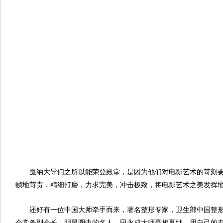
戛纳大导们之所以能荣登殿堂，是因为他们对电影艺术的苛刻要
帧地苛责，精细打磨，力求完美，冲击极致，将电影艺术之美发挥
还好有一位中国大师牵手而来，著名整形专家，卫生部中国整形
会常务副会长，明星圈中的名人，田永成大师亮相戛纳，用自己的