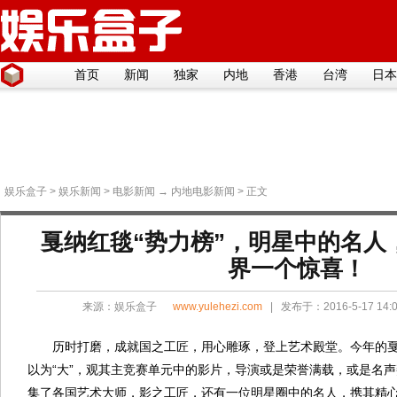
首页
新闻
独家
内地
香港
台湾
日本
娱乐盒子
>
娱乐新闻
>
电影新闻
→
内地电影新闻
> 正文
戛纳红毯“势力榜”，明星中的名人
界一个惊喜！
来源：
娱乐盒子
www.yulehezi.com
| 发布于：2016-5-17 14
历时打磨，成就国之工匠，用心雕琢，登上艺术殿堂。今年的戛纳
以为“大”，观其主竞赛单元中的影片，导演或是荣誉满载，或是名
集了各国艺术大师，影之工匠，还有一位明星圈中的名人，携其精