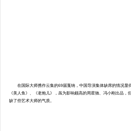
在国际大师携作云集的69届戛纳，中国导演集体缺席的情况显
《美人鱼》、《老炮儿》，虽为影响颇高的周星驰、冯小刚出品，
缺了些艺术大师的气质。