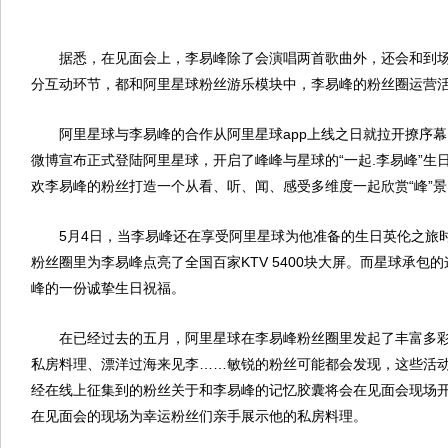
据悉，在见面会上，李易峰除了会演唱两首歌曲外，还会和到场
分互动环节，都和阿里星球粉丝游乐模块中，李易峰的粉丝圈运营
阿里星球与李易峰的合作从阿里星球app上线之日就拉开撩序幕
微博宣布正式登陆阿里星球，开启了峰峰与星球的“一起.李易峰”生
欢李易峰的粉丝打造一个从看、听、闻、感受多维度一起欣赏“峰”
5月4日，当李易峰还在享受阿里星球为他准备的生日英伦之旅
粉丝圈里为李易峰点亮了全国百家KTV 5400块大屏。而星球承包
峰的一份诚挚生日祝福。
在已经过去的五月，阿里星球在李易峰粉丝圈里发起了丰富多彩
私房料理、漂洋过海来见李……敏锐的粉丝可能都会发现，这些活
经在线上征集到的粉丝关于和李易峰的记忆胶囊将会在见面会现场
在见面会的现场为幸运粉丝们亲手展示他的私房料理。