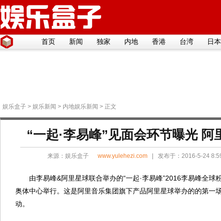
首页
新闻
独家
内地
香港
台湾
日本
娱乐盒子
>
娱乐新闻
>
内地娱乐新闻
> 正文
“一起·李易峰”见面会环节曝光 
来源：
娱乐盒子
www.yulehezi.com
| 发布于：2016-5-24 8:
由李易峰&阿里星球联合举办的“一起·李易峰”2016李易峰全球粉
奥体中心举行。这是阿里音乐集团旗下产品阿里星球举办的的第一
动。