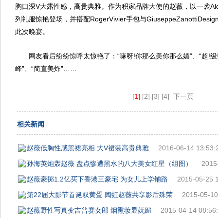
胸口深V大露性感，高贵典雅。作为积家品牌大使的赵薇，以一袭Alexand
列礼服惊艳登场，并搭配RogerVivier手包与GiuseppeZanotti
此次晚宴。
网友看后纷纷惊呼太惊艳了：“嘛呀!你那么美你那么媚”、“超!级!
峰”、“简直美炸”……
[1]
[2]
[3]
[4]
下一页
相关新闻
赵薇低胸性感黑裙亮相 大V裙装高贵典雅
2016-06-14 13:53:
孙海英炮轰赵薇 盘点惨遭黑水的八大美女红星（组图）
2015
赵薇豪掷1.2亿买下香港三豪宅 为女儿上学铺路
2015-05-25 
第22届大影节首诞双黄蛋 陶虹赵薇共享影后殊荣
2015-05-10
赵薇野性写真变吉普赛女郎 烟熏妆显妩媚
2015-04-14 08:56