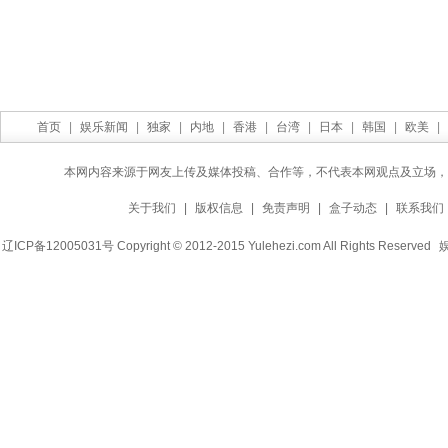
首页
|
娱乐新闻
|
独家
|
内地
|
香港
|
台湾
|
日本
|
韩国
|
欧美
|
本网内容来源于网友上传及媒体投稿、合作等，不代表本网观点及立场，
关于我们
|
版权信息
|
免责声明
|
盒子动态
|
联系我们
辽ICP备12005031号 Copyright © 2012-2015 Yulehezi.com All Rights Reserved