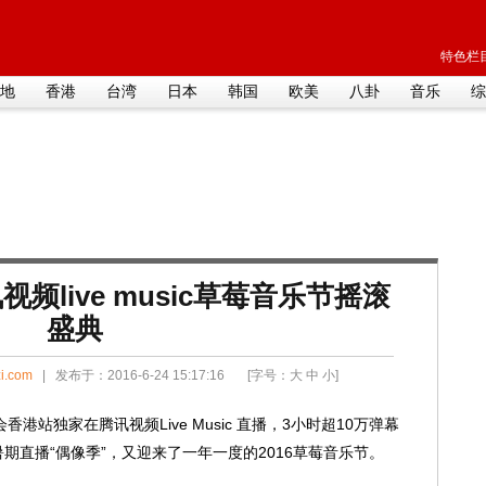
特色栏目
地
香港
台湾
日本
韩国
欧美
八卦
音乐
综
频live music草莓音乐节摇滚
盛典
i.com
| 发布于：2016-6-24 15:17:16 [字号：
大
中
小
]
站独家在腾讯视频Live Music 直播，3小时超10万弹幕
c 暑期直播“偶像季”，又迎来了一年一度的2016草莓音乐节。