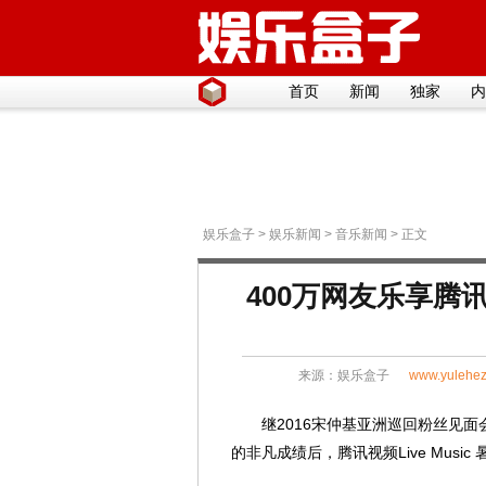
首页
新闻
独家
内
娱乐盒子
>
娱乐新闻
>
音乐新闻
> 正文
400万网友乐享腾讯视
来源：
娱乐盒子
www.yulehez
继2016宋仲基亚洲巡回粉丝见面会香港
的非凡成绩后，腾讯视频Live Musi