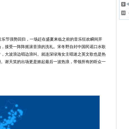
莓音乐节强势回归，一场赶在盛夏来临之前的音乐狂欢瞬间开
场，接受一阵阵摇滚音浪的洗礼。宋冬野自封中国民谣口水歌
音，大波浪边唱边浪叫。就连深绿海女主唱迷之英文歌也是热
珊。谢天笑的出场更是掀起最后一波热浪，带领所有的听众一