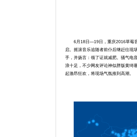
6月18日—19日，重庆2016草
启。摇滚音乐追随者前仆后继赶往现
手，并扬言：领了证就减肥。骚气电
浪十足，不少网友评论神似胖版黄绮
起激昂狂欢，将现场气氛推到高潮。