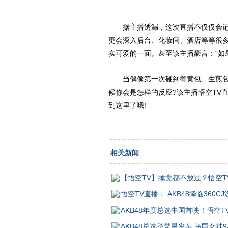
据主播透漏，这次直播不仅仅会记录AK
更会深入后台、化妆间、酒店等等很多粉
实可爱的一面。甚至该主播豪言：“如
当偶像第一次碰到蟹黄包、生煎包会
候你会是怎样的反应?该主播悟空TV直播间链接
到这里了哦!
相关新闻
【悟空TV】睡觉都不放过？悟空TV
悟空TV直播： AKB48降临360C
AKB48年度总选中国首映！悟空T
AKB48总选举繁星发车 岛国女神