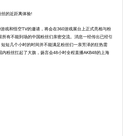
丝的近距离体验!
360游戏和悟空TV的邀请，将会在360游戏展台上正式亮相与粉
跟所有不能到场的中国粉丝们亲密交流。消息一经传出已经引
然，短短几个小时的时间并不能满足粉丝们一亲芳泽的狂热需
内粉丝扛起了大旗，扬言会48小时全程直播AKB48的上海