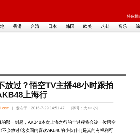
特色栏目
地
香港
台湾
日本
韩国
欧美
八卦
音乐
综
不放过？悟空TV主播48小时跟拍
AKB48上海行
i.com
| 发布于：2016-7-29 14:51:47 [字号：
大
中
小
]
那一刻起，AKB48本次上海之行的全过程将会被一位悟空
不会放过!这次国内喜欢AKB48的小伙伴们是真的有福利可