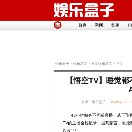
首页
新闻
独家
内
娱乐盒子
>
娱乐新闻
>
日本娱乐新闻
> 正文
【悟空TV】睡觉都
来源：
娱乐盒子
www.yulehez
48小时贴身不间断直播，从下飞机的
TV的主播全程记录，据其豪言，睡觉都
以收了!