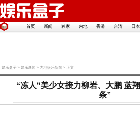
首页
新闻
独家
内地
香港
台湾
日本
娱乐盒子
>
娱乐新闻
>
内地娱乐新闻
> 正文
“冻人”美少女接力柳岩、大鹏 蓝
条”